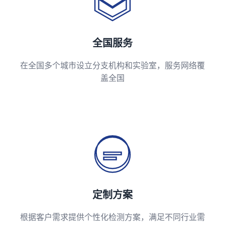
全国服务
在全国多个城市设立分支机构和实验室，服务网络覆
盖全国
定制方案
根据客户需求提供个性化检测方案，满足不同行业需