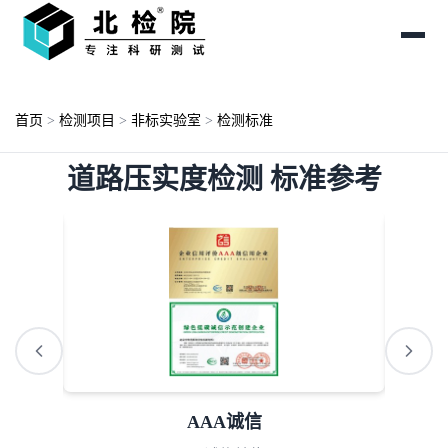
首页
>
检测项目
>
非标实验室
>
检测标准
道路压实度检测 标准参考
AAA诚信