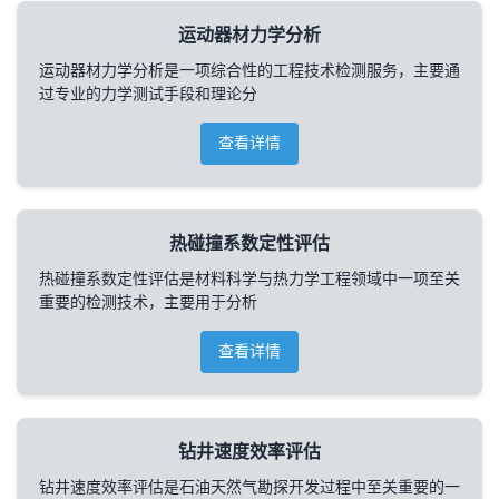
运动器材力学分析
运动器材力学分析是一项综合性的工程技术检测服务，主要通
过专业的力学测试手段和理论分
查看详情
热碰撞系数定性评估
热碰撞系数定性评估是材料科学与热力学工程领域中一项至关
重要的检测技术，主要用于分析
查看详情
钻井速度效率评估
钻井速度效率评估是石油天然气勘探开发过程中至关重要的一