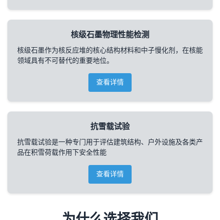
核级石墨物理性能检测
核级石墨作为核反应堆的核心结构材料和中子慢化剂，在核能
领域具有不可替代的重要地位。
查看详情
抗雪载试验
抗雪载试验是一种专门用于评估建筑结构、户外设施及各类产
品在积雪荷载作用下安全性能
查看详情
为什么选择我们