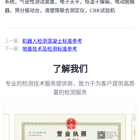
系统，气密性测试装置，电子天平，恒温干燥箱，电动脱模
器，筛分振动台，液塑限联合测定仪，CBR试验机
上一篇：
机器人检测混凝土标准参考
下一篇：
地基技术及检测标准参考
了解我们
专业的检测技术服务提供商，致力于为客户提供高质
量的检测服务