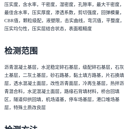
压实度，含水率，干密度，湿密度，孔隙率，最大干密度，
最佳含水率，压实厚度，渗透系数，剪切强度，回弹模量，
CBR值，颗粒级配，液塑限，击实曲线，弯沉值，平整度，
压实均匀性，压实层结合状态，表面粗糙度
检测范围
沥青混凝土基层，水泥稳定碎石基层，级配碎石基层，石灰
土基层，二灰土基层，砂石路基，黏土填方路基，片石换填
层，透水混凝土面层，改性沥青面层，冷再生基层，热拌沥
青混合料，水泥混凝土面层，路缘石背填材料，桥台回填
区，隧道仰拱回填，机场道基，停车场基层，港口堆场基
层，特殊土质改良层