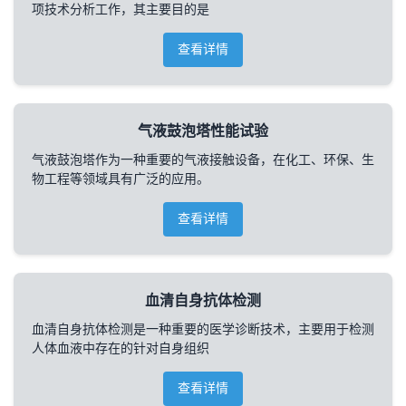
项技术分析工作，其主要目的是
查看详情
气液鼓泡塔性能试验
气液鼓泡塔作为一种重要的气液接触设备，在化工、环保、生
物工程等领域具有广泛的应用。
查看详情
血清自身抗体检测
血清自身抗体检测是一种重要的医学诊断技术，主要用于检测
人体血液中存在的针对自身组织
查看详情