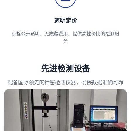
透明定价
价格公开透明，无隐藏费用，提供高性价比的检测服
务
先进检测设备
配备国际领先的精密检测仪器，确保数据准确可靠