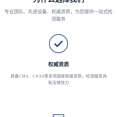
专业团队、先进设备、权威资质，为您提供一站式检
测服务
权威资质
具备CMA、CNAS等多项国家权威资质，检测报告具
有法律效力