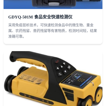
GDYQ-501M 食品安全快速检测仪
采用免疫层析技术，可快速检测食品中的微生物、重金
属、农药残留、兽药残留等有害物质，检测时间短，结果
准确可靠。