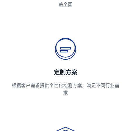
盖全国
定制方案
根据客户需求提供个性化检测方案，满足不同行业需
求