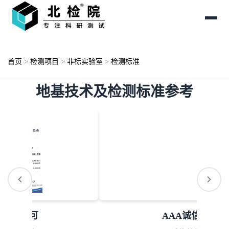
首页
>
检测项目
>
非标实验室
>
检测标准
地基技术及检测标准参考
AAA诚信