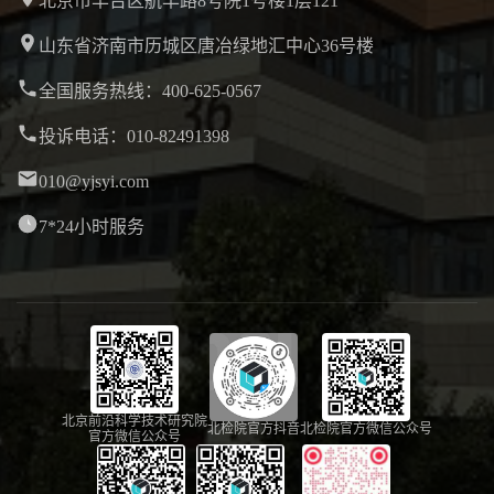
北京市丰台区航丰路8号院1号楼1层121
山东省济南市历城区唐冶绿地汇中心36号楼
全国服务热线：400-625-0567
投诉电话：010-82491398
010@yjsyi.com
7*24小时服务
北京前沿科学技术研究院
北检院官方抖音
北检院官方微信公众号
官方微信公众号