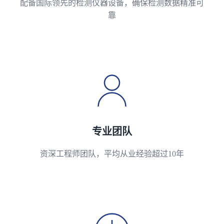
配备国际领先的检测仪器设备，确保检测数据精准可
靠
专业团队
资深工程师团队，平均从业经验超过10年