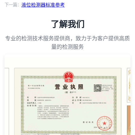
下一篇：
液位检测器标准参考
了解我们
专业的检测技术服务提供商，致力于为客户提供高质
量的检测服务