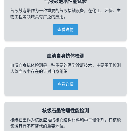
气液鼓泡塔性能试验
气液鼓泡塔作为一种重要的气液接触设备，在化工、环保、生
物工程等领域具有广泛的应用。
查看详情
血清自身抗体检测
血清自身抗体检测是一种重要的医学诊断技术，主要用于检测
人体血液中存在的针对自身组织
查看详情
核级石墨物理性能检测
核级石墨作为核反应堆的核心结构材料和中子慢化剂，在核能
领域具有不可替代的重要地位。