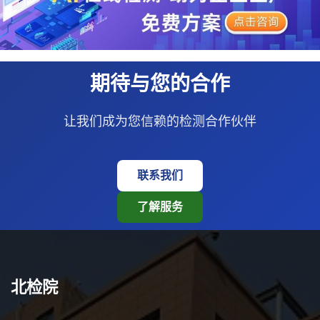
期待与您的合作
让我们成为您信赖的检测合作伙伴
联系我们
了解服务
北检院