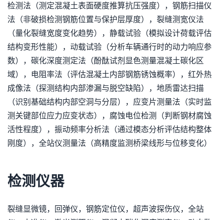
检测法（测定混凝土表面硬度推算抗压强度），钢筋扫描仪
法（非破损检测钢筋位置与保护层厚度），裂缝测宽仪法
（量化裂缝宽度变化趋势），静载试验（模拟设计荷载评估
结构变形性能），动载试验（分析车辆通行时的动力响应参
数），碳化深度测定法（酚酞试剂显色测量混凝土碳化区
域），电阻率法（评估混凝土内部钢筋锈蚀概率），红外热
成像法（探测结构内部渗漏与脱空缺陷），地质雷达扫描
（识别基础结构内部空洞与分层），应变片测量法（实时监
测关键部位应力应变状态），腐蚀电位检测（判断钢材腐蚀
活性程度），振动频率分析法（通过模态分析评估结构整体
刚度），全站仪测量法（高精度监测桥梁线形与位移变化）
检测仪器
裂缝显微镜，回弹仪，钢筋定位仪，超声波探伤仪，全站