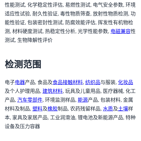
性能测试, 化学稳定性评估, 易燃性测试, 电气安全参数, 环境
适应性试验, 耐久性验证, 毒性物质筛查, 放射性物质检测, 功
能性验证, 包装密封性测试, 防腐效能评估, 挥发性有机物检
测, 材料硬度测试, 热稳定性分析, 光学性能参数,
电磁兼容
性
测试, 生物降解性评价
检测范围
电子
电器
产品, 食品及
食品接触材料
,
纺织品
与服装,
化妆品
及个人护理用品,
建筑材料
, 玩具及儿童用品, 医疗器械, 化工
产品,
汽车零部件
, 环境监测样品,
能源
产品, 包装材料, 金属
材料及制品,
塑料
及
橡胶
制品, 农药残留样品,
水质
及
土壤
样
本, 家具及家居产品, 工业润滑油, 锂电池及新能源产品, 特种
设备及压力容器