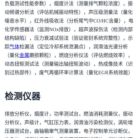
负载测试性能参数），烟度计法（测量排气颗粒浓度），振
动频谱分析法（评估机械振动特性），声压级测量法（量化
噪音水平），红外线吸收法（分析尾气中CO/HC含量），电
化学传感器法（监测NOx排放），超声波探伤法（检测内部
结构缺陷），压力衰减试验法（验证密封系统完整性），示
踪
气体
检漏法（定位冷却系统泄漏点），润滑油光谱分析
（量化
金属
磨损颗粒），燃烧分析仪法（评估燃烧效率），
动态扭矩测试法（测量输出轴扭矩波动），热成像技术（识
别过热部件），废气再循环率计算法（量化EGR系统效能）
检测仪器
排放分析仪，烟度计，功率测试台，燃油消耗测量仪，振动
分析仪，声级计，气缸压力表，润滑油污染检测仪，涡轮增
压器测试台，曲轴箱窜气测量装置，电子控制单元诊断仪，