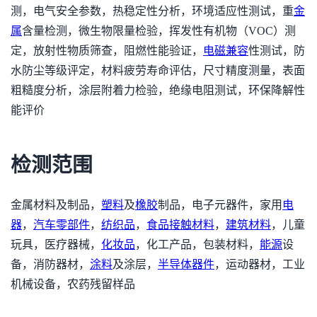
测，电气安全参数，热稳定性分析，环境适应性测试，重
金
属
含量检测，微生物限量检验，挥发性有机物（VOC）测
定，放射性物质筛查，阻燃性能验证，
电磁兼容
性测试，防
水防尘等级评定，材料疲劳寿命评估，尺寸精度测量，表面
粗糙度分析，涂层附着力检验，绝缘电阻测试，环保降解性
能评价
检测范围
金属材料及制品，
塑料
及
橡胶
制品，电子元器件，家用
电
器
，
汽车零部件
，
纺织品
，
食品接触材料
，
建筑材料
，儿童
玩具，医疗器械，
化妆品
，化工产品，包装材料，
能源
设
备，消防器材，
涂料
及涂层，
半导体器件
，运动器材，工业
机械设备，农药残留样品