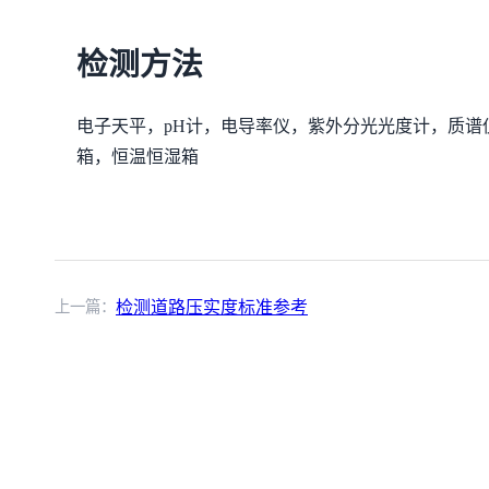
检测方法
电子天平，pH计，电导率仪，紫外分光光度计，质
箱，恒温恒湿箱
上一篇：
检测道路压实度标准参考