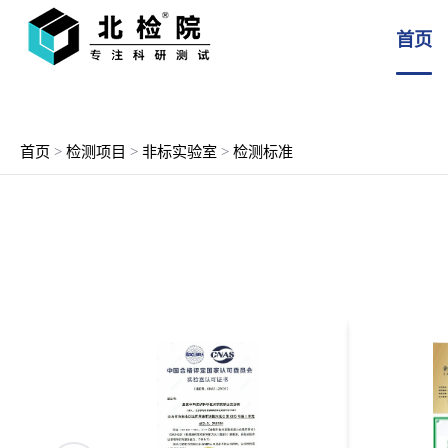
首页
首页
>
检测项目
>
非标实验室
>
检测标准