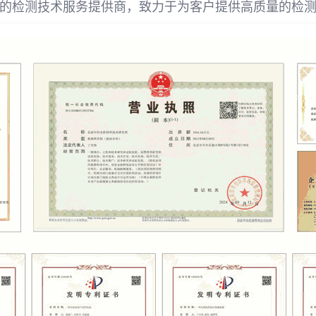
的检测技术服务提供商，致力于为客户提供高质量的检