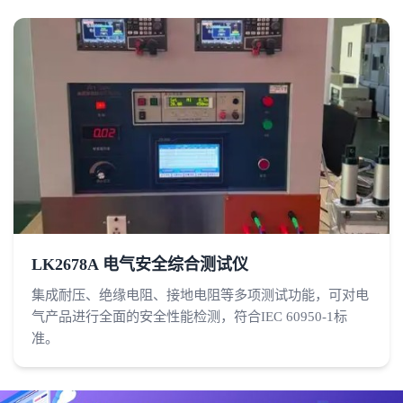
LK2678A 电气安全综合测试仪
集成耐压、绝缘电阻、接地电阻等多项测试功能，可对电
气产品进行全面的安全性能检测，符合IEC 60950-1标
准。