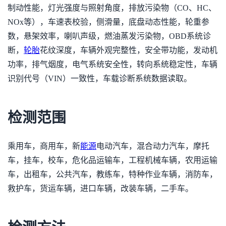
制动性能，灯光强度与照射角度，排放污染物（CO、HC、
NOx等），车速表校验，侧滑量，底盘动态性能，轮重参
数，悬架效率，喇叭声级，燃油蒸发污染物，OBD系统诊
断，
轮胎
花纹深度，车辆外观完整性，安全带功能，发动机
功率，排气烟度，电气系统安全性，转向系统稳定性，车辆
识别代号（VIN）一致性，车载诊断系统数据读取。
检测范围
乘用车，商用车，新
能源
电动汽车，混合动力汽车，摩托
车，挂车，校车，危化品运输车，工程机械车辆，农用运输
车，出租车，公共汽车，教练车，特种作业车辆，消防车，
救护车，货运车辆，进口车辆，改装车辆，二手车。