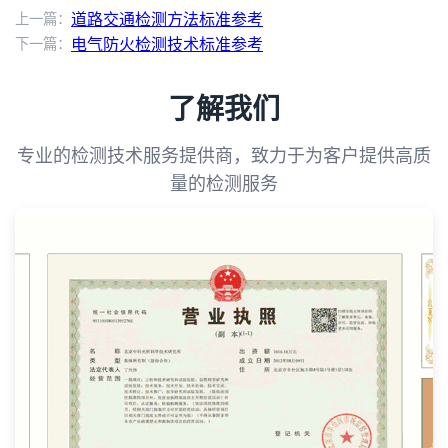
上一篇：
道路交通检测方法标准参考
下一篇：
电气防火检测技术标准参考
了解我们
专业的检测技术服务提供商，致力于为客户提供高质
量的检测服务