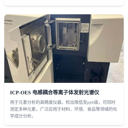
ICP-OES 电感耦合等离子体发射光谱仪
用于元素分析的高精度仪器，检出限低至ppb级，可同时
测定多种元素，广泛应用于材料、环境、食品等领域的化
学成分分析。