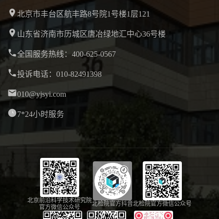
北京市丰台区航丰路8号院1号楼1层121
山东省济南市历城区唐冶绿地汇中心36号楼
全国服务热线：400-625-0567
投诉电话：010-82491398
010@yjsyi.com
7*24小时服务
北京前沿科学技术研究院
北检院官方抖音
北检院官方微信公众号
官方微信公众号