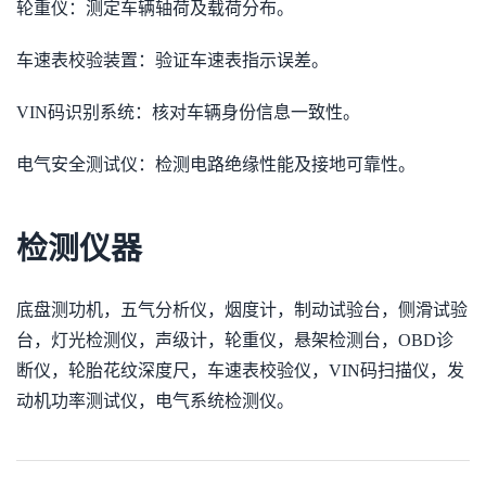
轮重仪：测定车辆轴荷及载荷分布。
车速表校验装置：验证车速表指示误差。
VIN码识别系统：核对车辆身份信息一致性。
电气安全测试仪：检测电路绝缘性能及接地可靠性。
检测仪器
底盘测功机，五气分析仪，烟度计，制动试验台，侧滑试验
台，灯光检测仪，声级计，轮重仪，悬架检测台，OBD诊
断仪，轮胎花纹深度尺，车速表校验仪，VIN码扫描仪，发
动机功率测试仪，电气系统检测仪。