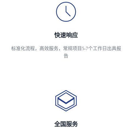
快速响应
标准化流程，高效服务，常规项目5-7个工作日出具报
告
全国服务