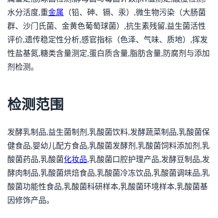
水分活度,重
金属
（铅、砷、镉、汞）,微生物污染（大肠菌
群、沙门氏菌、金黄色葡萄球菌）,抗生素残留,益生菌活性
评价,遗传稳定性分析,感官指标（色泽、气味、质地）,挥发
性盐基氮,糖类含量测定,蛋白质含量,脂肪含量,防腐剂与添加
剂检测。
检测范围
发酵乳制品,益生菌制剂,乳酸菌饮料,发酵蔬菜制品,乳酸菌保
健食品,婴幼儿配方食品,乳酸菌发酵剂,乳酸菌饲料添加剂,乳
酸菌药品,乳酸菌
化妆品
,乳酸菌口腔护理产品,发酵豆制品,发
酵肉制品,乳酸菌烘焙食品,乳酸菌冷冻饮品,乳酸菌调味品,乳
酸菌功能性食品,乳酸菌科研样本,乳酸菌环境样本,乳酸菌基
因修饰产品。