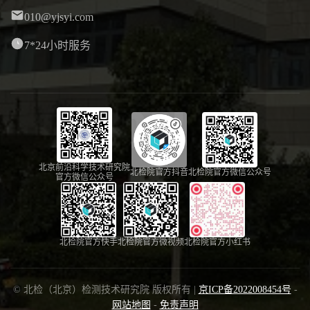
010@yjsyi.com
7*24小时服务
北京前沿科学技术研究院
北检院官方抖音
北检院官方微信公众号
官方微信公众号
北检院官方快手
北检院官方微视频
北检院官方小红书
© 北检（北京）检测技术研究院 版权所有 |
京ICP备2022008454号
-
网站地图
-
免责声明