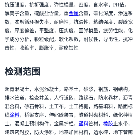
抗压强度，抗折强度，弹性模量，密度，含水率，PH值，
氯离子含量，硫酸盐含量，重
金属
含量，碳化深度，渗透系
数，冻融循环损失率，耐磨性，抗滑性，粘结强度，裂缝宽
度，厚度偏差，平整度，压实度，回弹模量，疲劳性能，化
学成分分析，颗粒级配，软化系数，耐候性，导电性，抗冲
击性，收缩率，膨胀率，耐腐蚀性
检测范围
沥青混凝土，水泥混凝土，路基土，砂浆，钢筋，钢结构，
排水管道，检查井盖，人行道砖，路缘石，防水卷材，沥青
混合料，砂石骨料，土工布，土工格栅，路基填料，路面标
线
涂料
，桥梁支座，伸缩缝装置，隧道衬砌材料，绿化种植
土，混凝土预制构件，金属护栏，
塑料
管材，
橡胶
止水带，
建筑密封胶，防火涂料，地基加固材料，透水砖，地下管廊