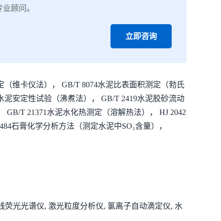
专业顾问。
立即咨询
（维卡仪法）， GB/T 8074水泥比表面积测定（勃氏
0水泥安定性试验（沸煮法）， GB/T 2419水泥胶砂流动
B/T 21371水泥水化热测定（溶解热法）， HJ 2042
5484石膏化学分析方法（测定水泥中SO₃含量），
线荧光光谱仪, 激光粒度分析仪, 氯离子自动滴定仪, 水