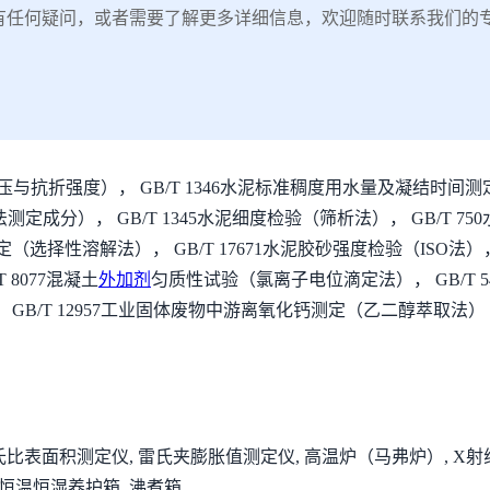
有任何疑问，或者需要了解更多详细信息，欢迎随时联系我们的
抗折强度）， GB/T 1346水泥标准稠度用水量及凝结时间测定
测定成分）， GB/T 1345水泥细度检验（筛析法）， GB/T 75
（选择性溶解法）， GB/T 17671水泥胶砂强度检验（ISO法）， G
8077混凝土
外加剂
匀质性试验（氯离子电位滴定法）， GB/T 
， GB/T 12957工业固体废物中游离氧化钙测定（乙二醇萃取法）
勃氏比表面积测定仪, 雷氏夹膨胀值测定仪, 高温炉（马弗炉）, X射
 恒温恒湿养护箱, 沸煮箱