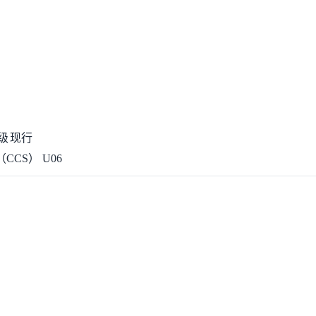
级
现行
CCS）
U06