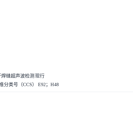
杆
焊缝
超声波
检测
现行
准分类号（CCS）
E92；H48