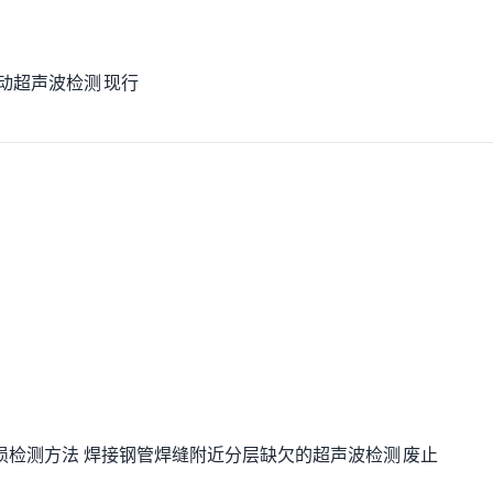
动
超声波
检测
现行
损
检测
方法 焊接钢管
焊缝
附近分层缺欠的
超声波
检测
废止