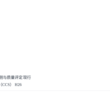
测
与质量评定
现行
CCS）
H26