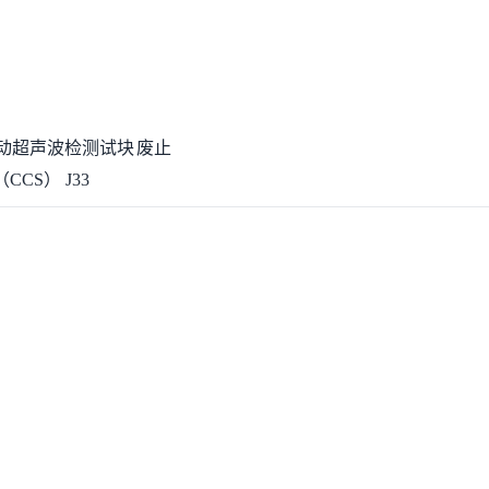
动
超声波
检测
试块
废止
CCS）
J33