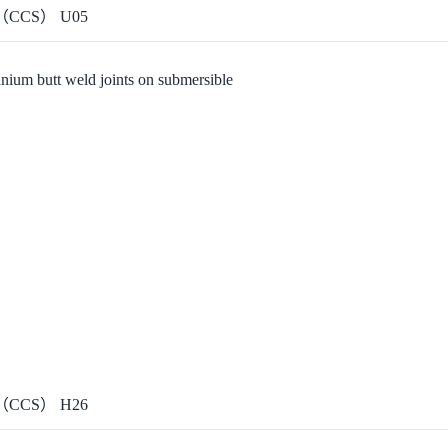
CCS）
U05
itanium butt weld joints on submersible
CCS）
H26