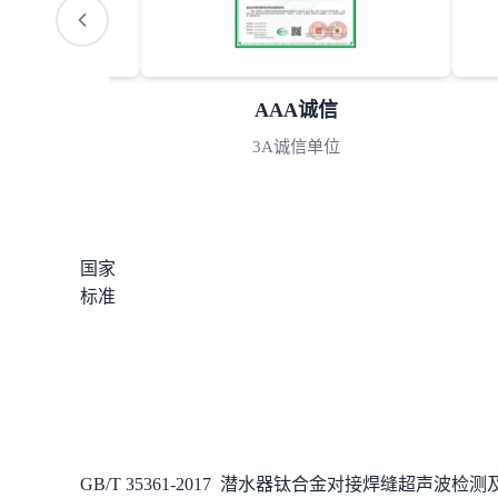
S认可
AAA诚信
室认可
3A诚信单位
国家
标准
GB/T 35361-2017
潜水器钛合金对接
焊缝
超声波
检测