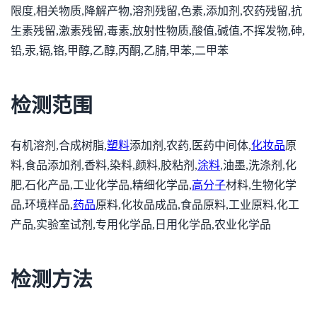
限度,相关物质,降解产物,溶剂残留,色素,添加剂,农药残留,抗
生素残留,激素残留,毒素,放射性物质,酸值,碱值,不挥发物,砷,
铅,汞,镉,铬,甲醇,乙醇,丙酮,乙腈,甲苯,二甲苯
检测范围
有机溶剂,合成树脂,
塑料
添加剂,农药,医药中间体,
化妆品
原
料,食品添加剂,香料,染料,颜料,胶粘剂,
涂料
,油墨,洗涤剂,化
肥,石化产品,工业化学品,精细化学品,
高分子
材料,生物化学
品,环境样品,
药品
原料,化妆品成品,食品原料,工业原料,化工
产品,实验室试剂,专用化学品,日用化学品,农业化学品
检测方法