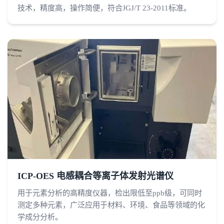
技术，精度高，操作简便，符合JGJ/T 23-2011标准。
ICP-OES 电感耦合等离子体发射光谱仪
用于元素分析的高精度仪器，检出限低至ppb级，可同时
测定多种元素，广泛应用于材料、环境、食品等领域的化
学成分分析。