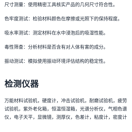
尺寸测量：使用精密工具核实产品的几何尺寸符合性。
色牢度测试：检验材料颜色在摩擦或光照下的保持程度。
吸水率测试：测定材料在水中浸泡后的吸湿性能。
毒性筛查：分析材料是否含有对人体有害的成分。
振动测试：模拟使用振动环境评估结构的稳定性。
检测仪器
万能材料试验机，硬度计，冲击试验机，耐磨试验机，疲劳
试验机，紫外老化箱，恒温恒湿箱，光谱分析仪，气相色谱
仪，电子天平，显微镜，测厚仪，色差计，粘度计，密度计