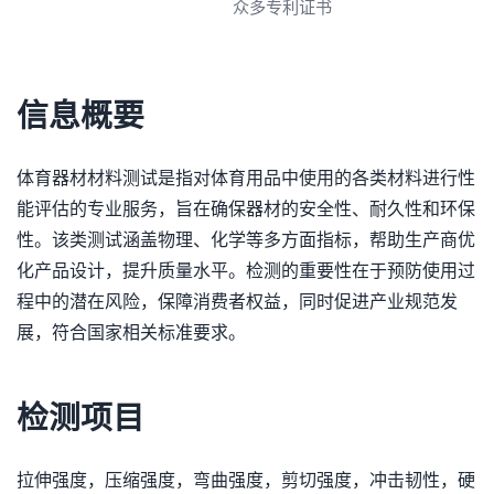
众多专利证书
信息概要
体育器材材料测试是指对体育用品中使用的各类材料进行性
能评估的专业服务，旨在确保器材的安全性、耐久性和环保
性。该类测试涵盖物理、化学等多方面指标，帮助生产商优
化产品设计，提升质量水平。检测的重要性在于预防使用过
程中的潜在风险，保障消费者权益，同时促进产业规范发
展，符合国家相关标准要求。
检测项目
拉伸强度，压缩强度，弯曲强度，剪切强度，冲击韧性，硬