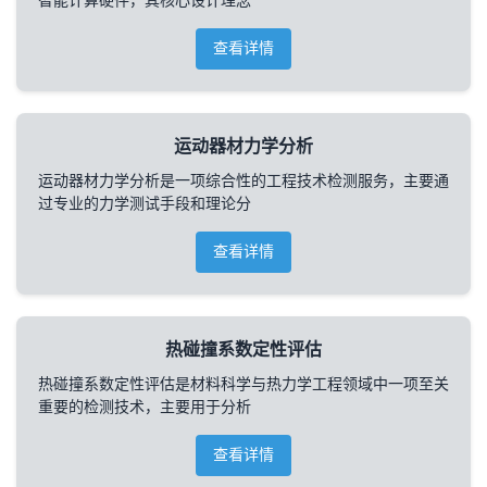
智能计算硬件，其核心设计理念
查看详情
运动器材力学分析
运动器材力学分析是一项综合性的工程技术检测服务，主要通
过专业的力学测试手段和理论分
查看详情
热碰撞系数定性评估
热碰撞系数定性评估是材料科学与热力学工程领域中一项至关
重要的检测技术，主要用于分析
查看详情