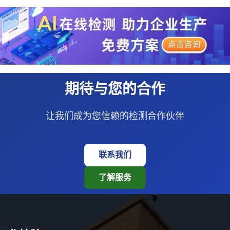
期待与您的合作
让我们成为您信赖的检测合作伙伴
联系我们
了解服务