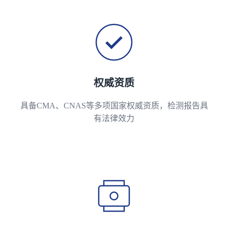
权威资质
具备CMA、CNAS等多项国家权威资质，检测报告具
有法律效力