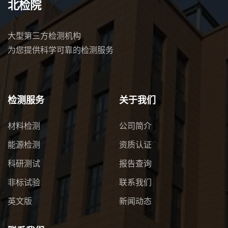
北检院
大型第三方检测机构
为您提供科学可靠的检测服务
检测服务
关于我们
材料检测
公司简介
能源检测
资质认证
科研测试
报告查询
非标试验
联系我们
英文版
新闻动态