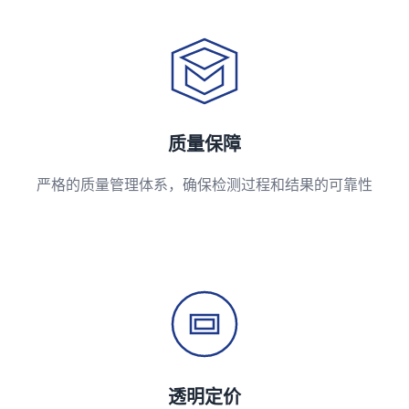
质量保障
严格的质量管理体系，确保检测过程和结果的可靠性
透明定价