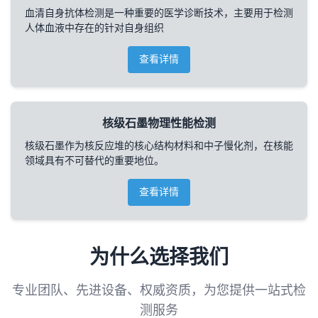
血清自身抗体检测是一种重要的医学诊断技术，主要用于检测
人体血液中存在的针对自身组织
查看详情
核级石墨物理性能检测
核级石墨作为核反应堆的核心结构材料和中子慢化剂，在核能
领域具有不可替代的重要地位。
查看详情
为什么选择我们
专业团队、先进设备、权威资质，为您提供一站式检
测服务