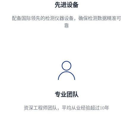
先进设备
配备国际领先的检测仪器设备，确保检测数据精准可
靠
专业团队
资深工程师团队，平均从业经验超过10年