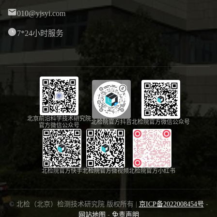
010@yjsyi.com
7*24小时服务
北京前沿科学技术研究院
北检院官方抖音
北检院官方微信公众号
官方微信公众号
北检院官方快手
北检院官方微视频
北检院官方小红书
© 北检（北京）检测技术研究院 版权所有 |
京ICP备2022008454号
-
网站地图
-
免责声明