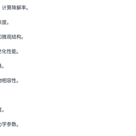
，计算降解率。
浓度。
和微观结构。
老化性能。
量。
物相容性。
度。
力学参数。