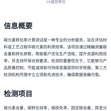
拥有ISO资质认证
信息概要
碳元素转化率计算测试是一种专业的分析服务，旨在评估材
料或工艺过程中碳元素的利用效率。该项目通过精确测量碳
含量和转化参数，帮助客户优化生产流程，提升资源利用效
率，并支持环保合规要求。检测的重要性在于，它能够为产
品质量控制、节能减排和可持续发展提供科学依据，第三方
检测机构凭借中立立场和先进技术，确保数据准确可靠。
检测项目
碳元素含量，碳转化效率，碳损失率，固定碳含量，挥发分