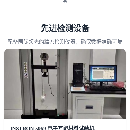
务
先进检测设备
配备国际领先的精密检测仪器，确保数据准确可靠
INSTRON 5969 电子万能材料试验机