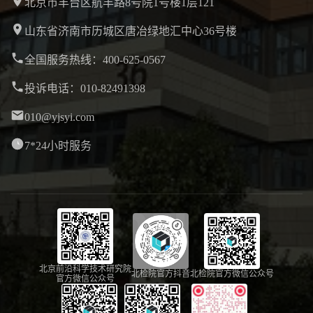
北京市丰台区航丰路8号院1号楼1层121
山东省济南市历城区唐冶绿地汇中心36号楼
全国服务热线：400-625-0567
投诉电话：010-82491398
010@yjsyi.com
7*24小时服务
北京前沿科学技术研究院
北检院官方抖音
北检院官方微信公众号
官方微信公众号