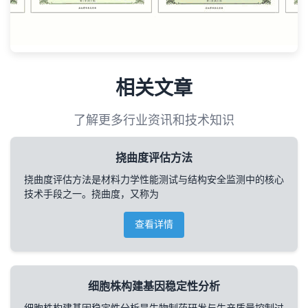
相关文章
了解更多行业资讯和技术知识
挠曲度评估方法
挠曲度评估方法是材料力学性能测试与结构安全监测中的核心
技术手段之一。挠曲度，又称为
查看详情
细胞株构建基因稳定性分析