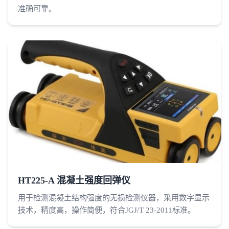
准确可靠。
HT225-A 混凝土强度回弹仪
用于检测混凝土结构强度的无损检测仪器，采用数字显示
技术，精度高，操作简便，符合JGJ/T 23-2011标准。