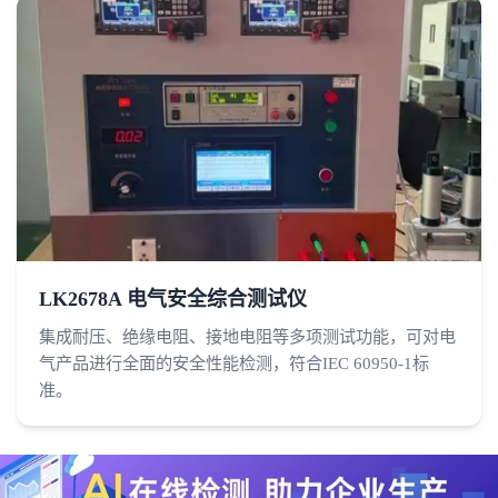
LK2678A 电气安全综合测试仪
集成耐压、绝缘电阻、接地电阻等多项测试功能，可对电
气产品进行全面的安全性能检测，符合IEC 60950-1标
准。