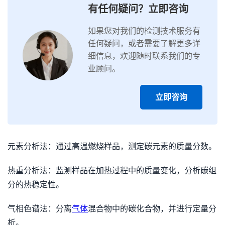
有任何疑问？立即咨询
如果您对我们的检测技术服务有
任何疑问，或者需要了解更多详
细信息，欢迎随时联系我们的专
业顾问。
立即咨询
元素分析法：通过高温燃烧样品，测定碳元素的质量分数。
热重分析法：监测样品在加热过程中的质量变化，分析碳组
分的热稳定性。
气相色谱法：分离
气体
混合物中的碳化合物，并进行定量分
析。