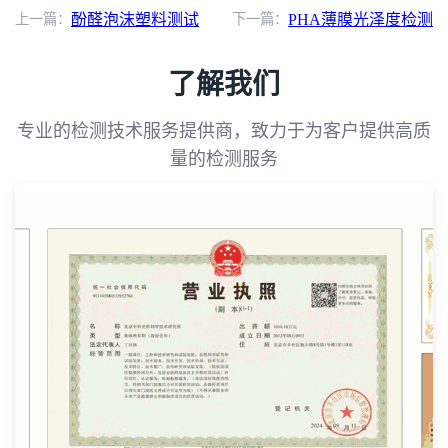
上一篇：
酚醛泡沫塑料测试
下一篇：
PHA薄膜光泽度检测
了解我们
专业的检测技术服务提供商，致力于为客户提供高质
量的检测服务