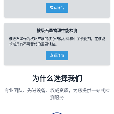
查看详情
核级石墨物理性能检测
核级石墨作为核反应堆的核心结构材料和中子慢化剂，在核能
领域具有不可替代的重要地位。
查看详情
为什么选择我们
专业团队、先进设备、权威资质，为您提供一站式检
测服务