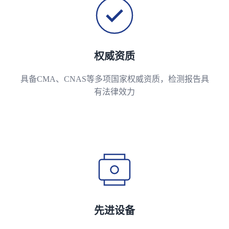
权威资质
具备CMA、CNAS等多项国家权威资质，检测报告具
有法律效力
先进设备