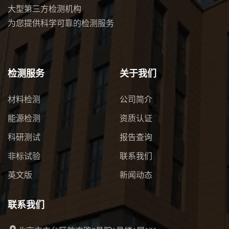
大型第三方检测机构
为您提供科学可靠的检测服务
检测服务
关于我们
材料检测
公司简介
能源检测
资质认证
科研测试
报告查询
非标试验
联系我们
英文版
新闻动态
联系我们