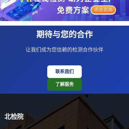
期待与您的合作
让我们成为您信赖的检测合作伙伴
联系我们
了解服务
北检院