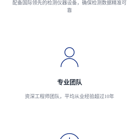
配备国际领先的检测仪器设备，确保检测数据精准可
靠
专业团队
资深工程师团队，平均从业经验超过10年