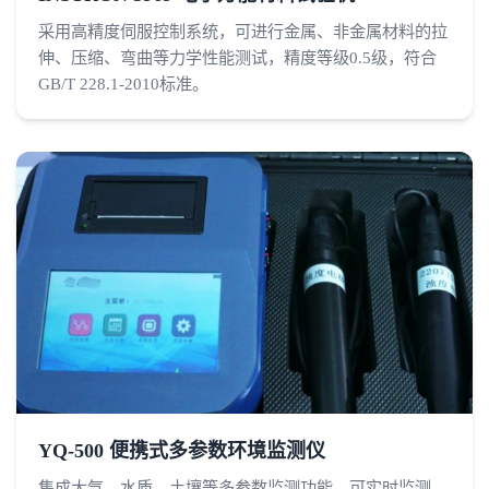
采用高精度伺服控制系统，可进行金属、非金属材料的拉
伸、压缩、弯曲等力学性能测试，精度等级0.5级，符合
GB/T 228.1-2010标准。
YQ-500 便携式多参数环境监测仪
集成大气、水质、土壤等多参数监测功能，可实时监测