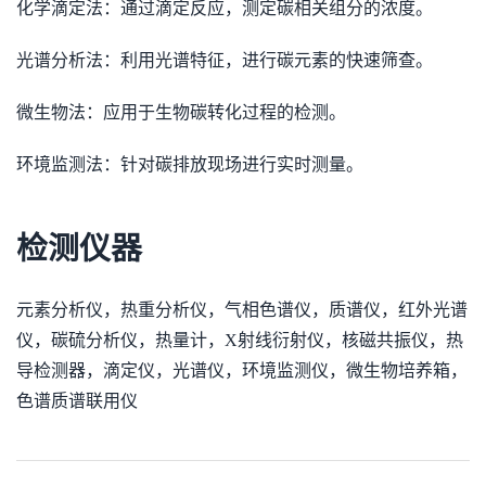
化学滴定法：通过滴定反应，测定碳相关组分的浓度。
光谱分析法：利用光谱特征，进行碳元素的快速筛查。
微生物法：应用于生物碳转化过程的检测。
环境监测法：针对碳排放现场进行实时测量。
检测仪器
元素分析仪，热重分析仪，气相色谱仪，质谱仪，红外光谱
仪，碳硫分析仪，热量计，X射线衍射仪，核磁共振仪，热
导检测器，滴定仪，光谱仪，环境监测仪，微生物培养箱，
色谱质谱联用仪