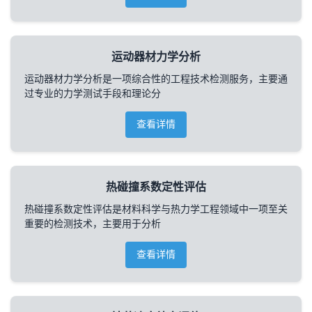
运动器材力学分析
运动器材力学分析是一项综合性的工程技术检测服务，主要通
过专业的力学测试手段和理论分
查看详情
热碰撞系数定性评估
热碰撞系数定性评估是材料科学与热力学工程领域中一项至关
重要的检测技术，主要用于分析
查看详情