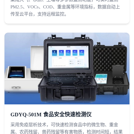
PM2.5、VOCs、COD、重金属等环境指标，数据自动上
传至云平台，支持远程监控。
GDYQ-501M 食品安全快速检测仪
采用免疫层析技术，可快速检测食品中的微生物、重金
属、农药残留、兽药残留等有害物质，检测时间短，结果