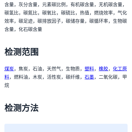
含量，灰分含量，元素碳比例，有机碳含量，无机碳含量，
碳氢比，碳氮比，碳氧比，碳硫比，热值，燃烧效率，气化
效率，碳足迹，碳排放因子，碳储存量，碳循环率，生物碳
含量，化石碳含量
检测范围
煤炭
，焦炭，石油，天然气，生物质，
塑料
，
橡胶
，
化工原
料
，燃料油，木炭，活性炭，碳纤维，
石墨
，二氧化碳，甲
烷
检测方法