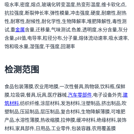
吸水率,密度,熔点,玻璃化转变温度,热变形温度,维卡软化点,
抗拉强度,断裂伸长率,弹性模量,冲击强度,硬度,耐磨性,耐热
性,耐寒性,耐候性,耐化学性,生物降解率,堆肥降解性,毒性测
试,重
金属
含量,迁移量,气味测试,色差,透明度,水分含量,灰分
含量,pH值,电导率,粒径分布,分子量,熔体流动速率,吸水速率,
饱和吸水量,湿强度,干强度,回潮率
检测范围
食品包装薄膜,农业用地膜,一次性餐具,购物袋,饮料瓶,保鲜
膜,垃圾袋,餐具,玩具,医疗器械,
汽车零部件
,电子设备外壳,
建
筑材料
,纺织纤维,涂层材料,发泡材料,注塑制品,挤出制品,吹
塑制品,压延制品,层压制品,复合材料,生物降解薄膜,可堆肥
产品,水溶性薄膜,热收缩膜,拉伸膜,缓冲材料,绝缘材料,装饰
材料,家具部件,日用品,工业零件,包装容器,农用覆盖膜