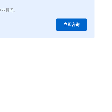
专业顾问。
立即咨询