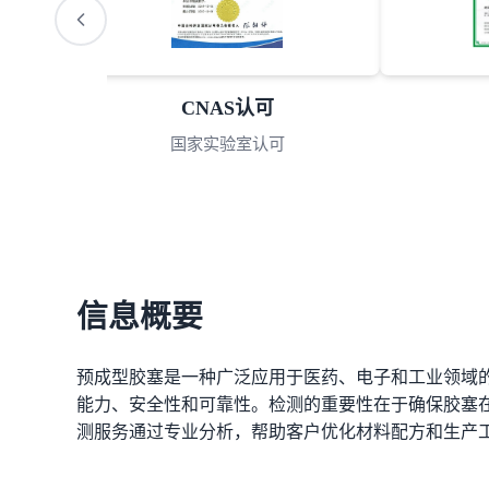
S认可
AAA诚信
室认可
3A诚信单位
信息概要
预成型胶塞是一种广泛应用于医药、电子和工业领域
能力、安全性和可靠性。检测的重要性在于确保胶塞
测服务通过专业分析，帮助客户优化材料配方和生产