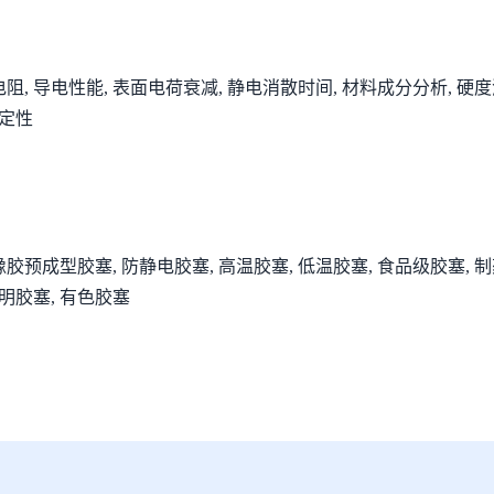
阻, 导电性能, 表面电荷衰减, 静电消散时间, 材料成分分析, 硬度测
稳定性
橡胶预成型胶塞, 防静电胶塞, 高温胶塞, 低温胶塞, 食品级胶塞, 制
透明胶塞, 有色胶塞