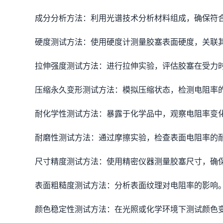
成分分析方法：利用光谱技术分析材料组成，确保符
硬度测试方法：使用硬度计测量胶塞表面硬度，关联
拉伸强度测试方法：进行拉伸实验，评估胶塞在受力
压缩永久变形测试方法：模拟压缩状态，检测电阻率
耐化学性测试方法：暴露于化学品中，观察电阻率变
耐磨性测试方法：通过摩擦实验，检查表面电阻率的
尺寸精度测试方法：使用精密仪器测量胶塞尺寸，确
表面粗糙度测试方法：分析表面纹理对电阻率的影响
颜色稳定性测试方法：在光照或化学环境下测试颜色