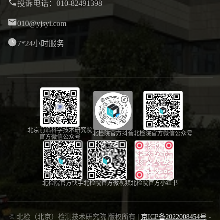
投诉电话：010-82491398
010@yjsyi.com
7*24小时服务
北京前沿科学技术研究院
北检院官方抖音
北检院官方微信公众号
官方微信公众号
北检院官方快手
北检院官方微视频
北检院官方小红书
© 北检（北京）检测技术研究院 版权所有 |
京ICP备2022008454号
-