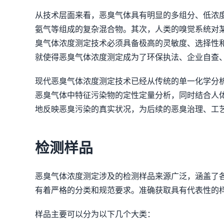
从技术层面来看，恶臭气体具有明显的多组分、低浓
氨气等组成的复杂混合物。其次，人类的嗅觉系统对某
臭气体浓度测定技术必须具备极高的灵敏度、选择性和
就使得恶臭气体浓度测定成为了环保执法、企业自查
现代恶臭气体浓度测定技术已经从传统的单一化学分
恶臭气体中特征污染物的定性定量分析，同时结合人体
地反映恶臭污染的真实状况，为后续的恶臭治理、工
检测样品
恶臭气体浓度测定涉及的检测样品来源广泛，涵盖了
有着严格的分类和规范要求。准确获取具有代表性的
样品主要可以分为以下几个大类：