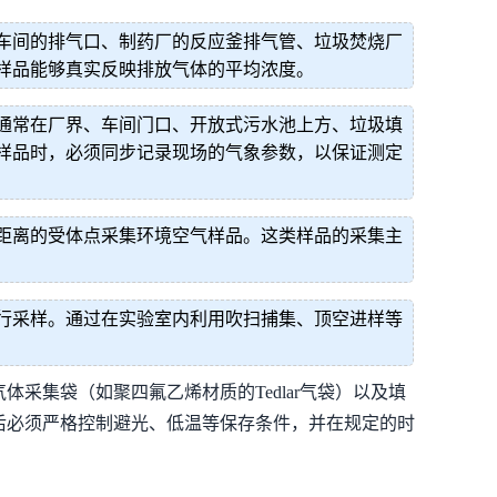
车间的排气口、制药厂的反应釜排气管、垃圾焚烧厂
样品能够真实反映排放气体的平均浓度。
通常在厂界、车间门口、开放式污水池上方、垃圾填
样品时，必须同步记录现场的气象参数，以保证测定
距离的受体点采集环境空气样品。这类样品的采集主
行采样。通过在实验室内利用吹扫捕集、顶空进样等
集袋（如聚四氟乙烯材质的Tedlar气袋）以及填
后必须严格控制避光、低温等保存条件，并在规定的时