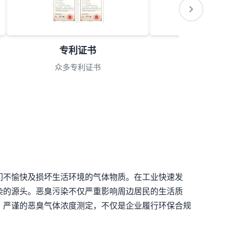
会员理事单位
理事单位
们不愉快及损坏生活环境的气体物质。在工业快速发
染的源头。恶臭污染不仅严重影响周边居民的生活质
、严谨的恶臭气体浓度测定，不仅是企业履行环保合规