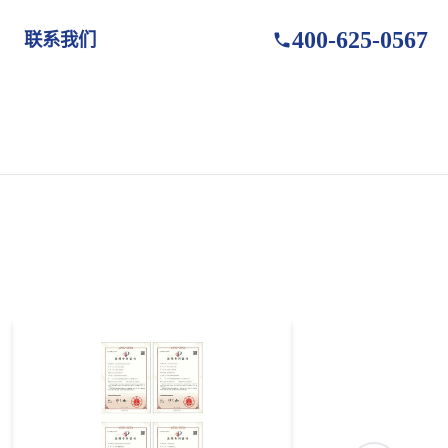
400-625-0567
联系我们