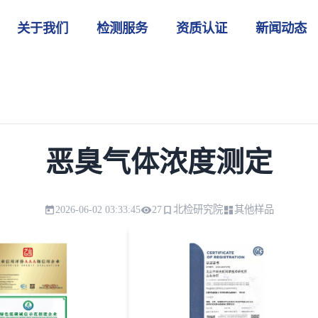
关于我们
检测服务
资质认证
新闻动态
恶臭气体浓度测定
2026-06-02 03:33:45
27
北检研究院
其他样品