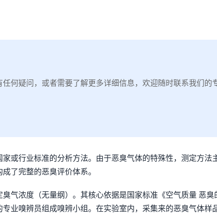
有任何疑问，或者需要了解更多详细信息，欢迎随时联系我们的
国家或行业标准的分析方法。由于恶臭气体的特殊性，测定方法
构成了完整的恶臭评价体系。
气浓度（无量纲）。其核心依据是国家标准《空气质量 恶臭的测定 
的专业嗅辨员组成嗅辨小组。在实验室内，采集来的恶臭气体样