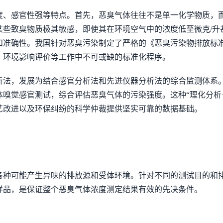
度、感官性强等特点。首先，恶臭气体往往不是单一化学物质，
些致臭物质极其敏感，即使其在环境空气中的浓度低至微克/升
准确性。我国针对恶臭污染制定了严格的《恶臭污染物排放标准》（
、环境影响评价等工作中不可或缺的标准化程序。
析法，发展为结合感官分析法和先进仪器分析法的综合监测体系
嗅觉感官测试，综合评估恶臭气体的污染强度。这种“理化分析
艺改进以及环保纠纷的科学仲裁提供坚实可靠的数据基础。
各种可能产生异味的排放源和受体环境。针对不同的测试目的和
样品，是保证整个恶臭气体浓度测定结果有效的先决条件。