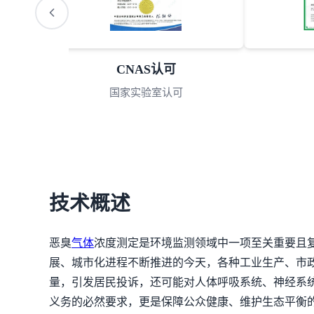
S认可
AAA诚信
室认可
3A诚信单位
技术概述
恶臭
气体
浓度测定是环境监测领域中一项至关重要且
展、城市化进程不断推进的今天，各种工业生产、市
量，引发居民投诉，还可能对人体呼吸系统、神经系
义务的必然要求，更是保障公众健康、维护生态平衡