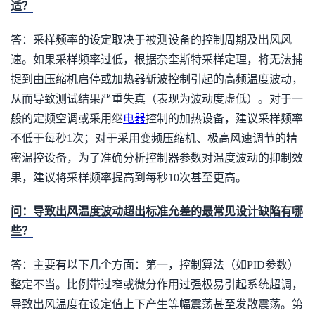
适？
答：采样频率的设定取决于被测设备的控制周期及出风风
速。如果采样频率过低，根据奈奎斯特采样定理，将无法捕
捉到由压缩机启停或加热器斩波控制引起的高频温度波动，
从而导致测试结果严重失真（表现为波动度虚低）。对于一
般的定频空调或采用继
电器
控制的加热设备，建议采样频率
不低于每秒1次；对于采用变频压缩机、极高风速调节的精
密温控设备，为了准确分析控制器参数对温度波动的抑制效
果，建议将采样频率提高到每秒10次甚至更高。
问：导致出风温度波动超出标准允差的最常见设计缺陷有哪
些？
答：主要有以下几个方面：第一，控制算法（如PID参数）
整定不当。比例带过窄或微分作用过强极易引起系统超调，
导致出风温度在设定值上下产生等幅震荡甚至发散震荡。第