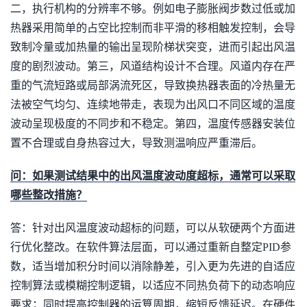
二，执行机构的分辨率不够。例如电子膨胀阀步数过低或加
热器采用简单的占空比控制而非平滑的移相触发控制，会导
致制冷量或加热量的输出呈现阶梯状突变，进而引起出风温
度的剧烈波动。第三，风道结构设计不合理。风道内存在严
重的气流短路或局部涡流死区，导致换热器表面的冷热量无
法被空气均匀、连续地带走，表现为出风口不同区域的温度
波动呈现极度的不同步和不稳定。第四，温度传感器安装位
置不合理或自身热容过大，导致测温响应严重滞后。
问：如果测试结果中的出风温度波动度超标，通常可以采取
哪些整改措施？
答：针对出风温度波动超标的问题，可以从软硬两个方面进
行优化整改。在软件算法层面，可以通过重新自整定PID参
数，适当增加积分时间以消除静差，引入更为先进的自适应
控制算法或模糊控制逻辑，以适应不同热负荷下的动态响应
要求；同时提高控制器的运算周期，缩短反馈延迟。在硬件