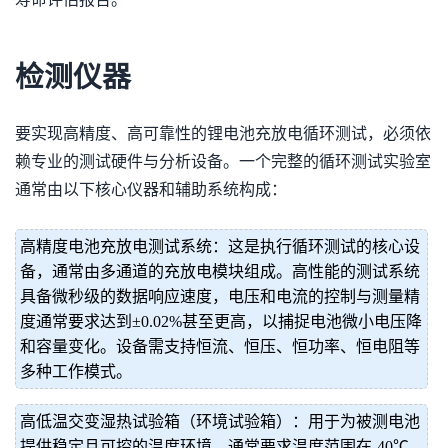
检测仪器
要实现高精度、高可靠性的锂电池充放电循环测试，必须依
赖专业的测试硬件与分析设备。一个完整的循环测试实验室
通常由以下核心仪器和辅助系统构成：
高精度电池充放电测试系统：这是执行循环测试的核心设
备，通常由多通道的充放电模块组成。高性能的测试系统
具备微秒级的数据响应速度，电压和电流的控制与测量精
度通常要求达到±0.02%甚至更高，以捕捉电池微小电压降
和容量变化。设备需支持恒流、恒压、恒功率、恒电阻等
多种工作模式。
高低温交变湿热试验箱（环境试验箱）：用于为被测电池
提供稳定且可控的温度环境。通常要求温度范围在-40℃