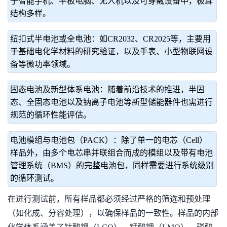
于智能手机、平板电脑、无人机以及可穿戴设备中，极耳
结构多样。
纽扣式半电池或全电池：如CR2032、CR2025等，主要用
于基础电化学材料的研究验证，以及手表、小型物联网设
备等微功率领域。
固态电池及新型体系电池：随着前沿技术的推进，半固
态、全固态电池以及钠离子电池等新型储能器件也需进行
规范的循环性能评估。
电池模组与电池包（PACK）：除了单一的电芯（Cell）
样品外，由多个电芯串并联组合而成的模组以及带有电池
管理系统（BMS）的完整电池包，同样需要进行系统级别
的循环测试。
在进行测试前，所有样品都必须经过严格的筛选和预处理
（如化成、分容处理），以确保样品的一致性。样品的内部