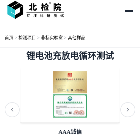
首页
>
检测项目
>
非标实验室
>
其他样品
锂电池充放电循环测试
AAA诚信