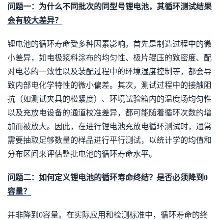
问题一：为什么不同批次的同型号锂电池，其循环测试结果
会有较大差异？
锂电池的循环寿命受多种因素影响。首先是制造过程中的微
小差异，如电极浆料涂布的均匀性、极片辊压的致密度、配
对电芯的一致性以及装配过程中的环境湿度控制等，都会导
致内部电化学特性的微小偏差。其次，测试过程中的接触阻
抗（如测试夹具的松紧度）、环境试验箱内的温度场均匀性
以及充放电设备的通道校准差异，都可能随着循环次数的增
加而被放大。因此，在进行锂电池充放电循环测试时，通常
需要抽取足够数量的样品进行平行测试，以统计学的均值和
分布区间来评估整批电池的循环寿命水平。
问题二：如何定义锂电池的循环寿命终结？是否必须降到0
容量？
并非降到0容量。在实际应用和检测标准中，循环寿命的终