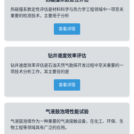
热碰撞系数定性评估是材料科学与热力学工程领域中一项至关
重要的检测技术，主要用于分析
查看详情
钻井速度效率评估
钻井速度效率评估是石油天然气勘探开发过程中至关重要的一
项技术分析工作，其主要目的是
查看详情
气液鼓泡塔性能试验
气液鼓泡塔作为一种重要的气液接触设备，在化工、环保、生
物工程等领域具有广泛的应用。