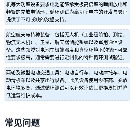
机等大功率设备要求电池能够承受极高倍率的瞬间放电和
频繁的充放电循环，循环测试为高功率电芯的开发与验证
提供了不可或缺的数据支持。
航空航天与特种装备：包括无人机（工业级航拍、测绘、
物流无人机）、卫星、航天器储能系统以及军用通信设
备。这些领域对电池在极端温度和真空环境下的循环可靠
性要求极高，通常需要进行定制化的特种循环测试验证。
两轮及微型电动交通工具：电动自行车、电动摩托车、电
动滑板车以及共享出行设备。此类设备使用频率高、充放
电环境多变，通过循环测试可以有效评估其更换周期并降
低运营维护成本。
常见问题