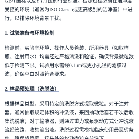
GB/T国标以及YY/T医药行业标准。检测过程必须在洁净度
受控的环境（通常为ISO Class 5或更高级别的洁净室）中进
行，以排除环境背景干扰。
1. 试验准备与环境控制
检测前，实验室环境、操作人员着装、所用器具（如取样
瓶、注射用水）均需经过严格清洗和验证，确保背景微粒数
低于检测下限。试验用水需经0.1μm或更小孔径的滤膜过
滤，确保空白对照符合要求。
2. 样品预处理（洗脱法）
根据样品类型，采用特定的洗脱方式提取微粒。对于注射
器，通常抽取规定体积的冲洗液，来回抽动活塞若干次后收
集洗脱液；对于输液器，则通过重力或泵驱动方式让冲洗液
流经管路，收集流出液。洗脱过程需模拟临床使用最恶劣条
件，确保将管壁、接头处的松动微粒充分洗下。