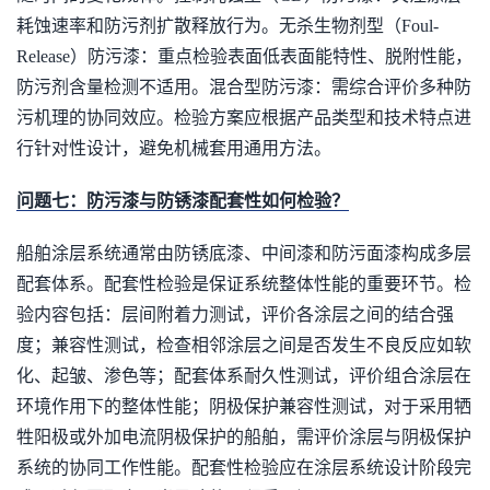
耗蚀速率和防污剂扩散释放行为。无杀生物剂型（Foul-
Release）防污漆：重点检验表面低表面能特性、脱附性能，
防污剂含量检测不适用。混合型防污漆：需综合评价多种防
污机理的协同效应。检验方案应根据产品类型和技术特点进
行针对性设计，避免机械套用通用方法。
问题七：防污漆与防锈漆配套性如何检验？
船舶涂层系统通常由防锈底漆、中间漆和防污面漆构成多层
配套体系。配套性检验是保证系统整体性能的重要环节。检
验内容包括：层间附着力测试，评价各涂层之间的结合强
度；兼容性测试，检查相邻涂层之间是否发生不良反应如软
化、起皱、渗色等；配套体系耐久性测试，评价组合涂层在
环境作用下的整体性能；阴极保护兼容性测试，对于采用牺
牲阳极或外加电流阴极保护的船舶，需评价涂层与阴极保护
系统的协同工作性能。配套性检验应在涂层系统设计阶段完