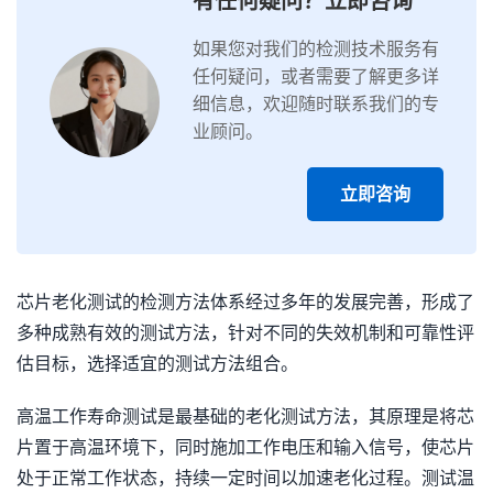
有任何疑问？立即咨询
如果您对我们的检测技术服务有
任何疑问，或者需要了解更多详
细信息，欢迎随时联系我们的专
业顾问。
立即咨询
芯片老化测试的检测方法体系经过多年的发展完善，形成了
多种成熟有效的测试方法，针对不同的失效机制和可靠性评
估目标，选择适宜的测试方法组合。
高温工作寿命测试是最基础的老化测试方法，其原理是将芯
片置于高温环境下，同时施加工作电压和输入信号，使芯片
处于正常工作状态，持续一定时间以加速老化过程。测试温