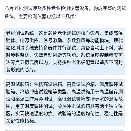
芯片老化测试涉及多种专业检测仪器设备，构成完整的测试
系统。主要检测仪器包括以下几类：
老化测试系统：这是芯片老化测试的核心设备，集成高温
腔体、电源供应、信号激励、参数测量等功能模块。现代
老化测试系统支持多器件并行测试，具备自动上下料、实
时参数监测、失效自动判断等功能。系统温度控制精度可
达零点五摄氏度以内，支持多种老化板配置以适应不同封
装形式的芯片。
高温试验箱：包括高温烘箱、高低温试验箱、温度循环试
验箱、冷热冲击试验箱等类型。高温烘箱用于高温储存测
试和高温工作寿命测试；高低温试验箱支持更宽的温度范
围，用于温度循环测试；冷热冲击试验箱具有两个独立温
区，实现快速温度切换。试验箱的温度均匀性、稳定性是
关键性能指标。