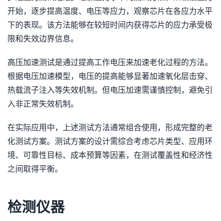
开始，逐步提高温度、电压等应力，观察芯片在各应力水平
下的表现。该方法能够在较短时间内获得芯片的应力承受极
限和失效边界信息。
高压加速测试是通过提高工作电压来加速老化过程的方法。
根据电压加速模型，电压的提高能够显著加速氧化层击穿、
热载流子注入等失效机制。但电压加速需谨慎控制，避免引
入非正常失效机制。
在实际应用中，上述测试方法通常组合使用，形成完整的老
化测试方案。测试方案的设计需综合考虑芯片类型、应用环
境、可靠性目标、成本预算等因素，在测试覆盖性和经济性
之间取得平衡。
检测仪器