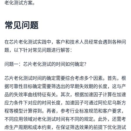
老化测试方案。
常见问题
在芯片老化测试实践中，客户和技术人员经常会遇到各种问
题，以下针对常见问题进行解答：
问题一：芯片老化测试的时间如何确定？
芯片老化测试时间的确定需要综合考虑多个因素。首先，根
据可靠性目标确定需要筛选出的早期失效期的长度，这与产
品的失效率曲线特征有关。其次，根据加速因子计算在加速
应力条件下对应的时间长度，加速因子可通过阿伦尼乌斯方
程等模型计算得到。再者，参考行业标准规范和客户要求，
不同应用领域对老化测试时间有不同的规定。此外，还需考
虑生产周期和成本约束，在保证筛选效果的前提下优化测试