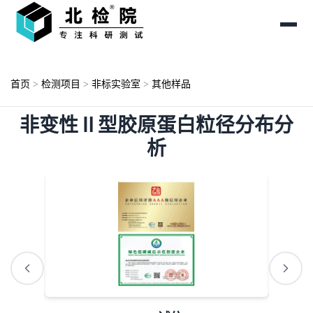
首页
>
检测项目
>
非标实验室
>
其他样品
非变性Ⅱ型胶原蛋白粒径分布分
析