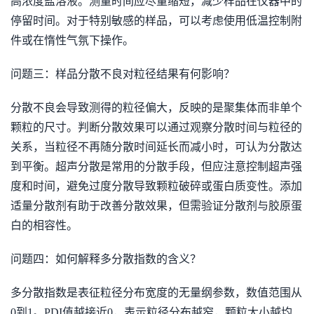
高浓度盐溶液。测量时间应尽量缩短，减少样品在仪器中的
停留时间。对于特别敏感的样品，可以考虑使用低温控制附
件或在惰性气氛下操作。
问题三：样品分散不良对粒径结果有何影响？
分散不良会导致测得的粒径偏大，反映的是聚集体而非单个
颗粒的尺寸。判断分散效果可以通过观察分散时间与粒径的
关系，当粒径不再随分散时间延长而减小时，可认为分散达
到平衡。超声分散是常用的分散手段，但应注意控制超声强
度和时间，避免过度分散导致颗粒破碎或蛋白质变性。添加
适量分散剂有助于改善分散效果，但需验证分散剂与胶原蛋
白的相容性。
问题四：如何解释多分散指数的含义？
多分散指数是表征粒径分布宽度的无量纲参数，数值范围从
0到1。PDI值越接近0，表示粒径分布越窄，颗粒大小越均