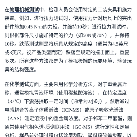
在
物理机械测试
中，检测人员会使用特定的工装夹具和施力
装置。例如，进行扭力测试时，使用扭力计对玩具上的突出
部件施加0.45 N·m的力矩，并维持10秒；进行拉力测试时，
则根据部件尺寸施加特定的拉力（如50N或70N），并保持
10秒。跌落测试则是将玩具从规定的高度（通常为4.5英尺
或3英尺，视产品类型而定）跌落至规定的撞击面上，重复
多次。所有这些方法都是为了模拟极端的玩耍环境，验证玩
具的结构强度。
在
化学测试
方面，主要采用化学分析方法。对于重金属迁
移，通常模拟胃液环境（使用稀盐酸溶液），在特定温度
（37℃）下震荡提取一定时间（通常为2小时），然后通过
电感耦合等离子体质谱法（ICP-MS）或原子吸收光谱法
（AAS）测定溶液中的重金属浓度。对于邻苯二甲酸酯，则
通常使用气相色谱-质谱联用法（GC-MS）进行定性和定量
分析。样品前处理过程包括涂层刮取、塑料粉碎等步骤，以