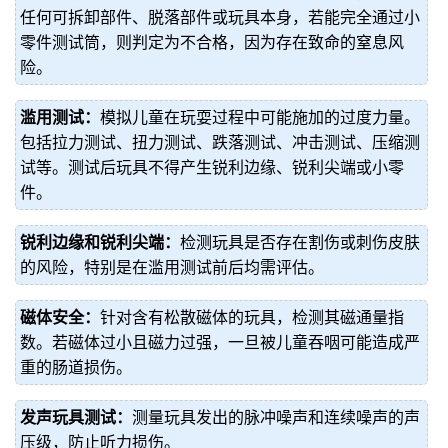
任何可拆卸部件、脱落部件或玩具本身，若能完全通过小
零件测试筒，则判定为不合格，因为存在致命的窒息风
险。
滥用测试：
模拟儿童在玩耍过程中可能施加的过度力量。
包括拉力测试、扭力测试、跌落测试、冲击测试、压缩测
试等。测试后玩具不得产生锐利边缘、锐利尖端或小零
件。
锐利边缘和锐利尖端：
检测玩具是否存在割伤或刺伤皮肤
的风险，特别是在滥用测试前后均需评估。
磁体安全：
针对含有松散磁体的玩具，检测其磁通量指
数。若磁体过小且磁力过强，一旦被儿童吞咽可能造成严
重的肠道损伤。
发声玩具测试：
测量玩具发出的脉冲噪声和连续噪声的声
压级，防止听力损伤。