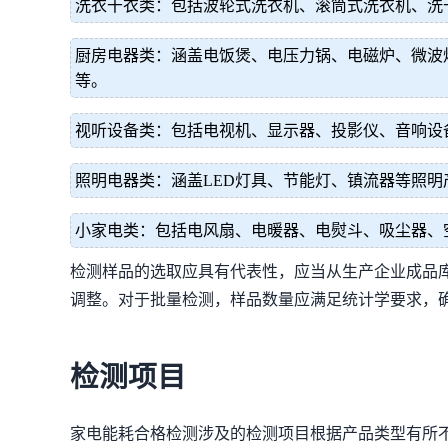
洗衣干衣类：包括波轮式洗衣机、滚筒式洗衣机、洗
厨房电器类：涵盖电饭煲、电压力锅、电磁炉、微波
等。
视听设备类：包括电视机、显示器、投影仪、音响设
照明电器类：涵盖LED灯具、节能灯、镇流器等照
小家电类：包括电风扇、电暖器、电熨斗、吸尘器、
检测样品的选取应具有代表性，应当从生产企业成品
调整。对于批量检测，样品数量应满足统计学要求，
检测项目
家电能耗合格检测涉及的检测项目根据产品类型有所