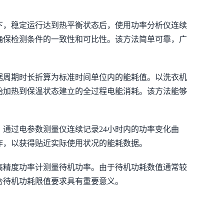
下，稳定运行达到热平衡状态后，使用功率分析仪连续
确保检测条件的一致性和可比性。该方法简单可靠，广
据周期时长折算为标准时间单位内的能耗值。以洗衣机
始加热到保温状态建立的全过程电能消耗。该方法能够
通过电参数测量仪连续记录24小时内的功率变化曲
作，以获得贴近实际使用状况的能耗数据。
高精度功率计测量待机功率。由于待机功耗数值通常较
合待机功耗限值要求具有重要意义。