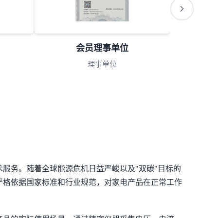
会员理事单位
理事单位
服务。随着全球能源危机日益严峻以及"双碳"目标的
严格依据国家标准和行业规范，对家电产品在正常工作