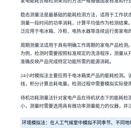
家电能耗合格检测采用的方法严格遵循国家标准和行
稳态测量法是最基础的能耗检测方法，适用于工作状
测量一段时间的功率消耗，计算平均值作为检测结果
泛应用于电冰箱、冷柜、电热水器等连续运行类家电
周期测量法适用于具有明确工作周期的家电产品检测
为例，检测时需要按照标准规定的洗涤程序，测量从
准确反映产品完成特定功能所需的能源消耗。
24小时模拟法主要应用于电冰箱类产品的能耗检测。
线，积分计算总耗电量。检测过程中需要模拟实际使
待机功耗测量法针对家电产品在待机状态下的能耗检
小，测量时需要选用具有微功率测量能力的仪器，并
环境模拟法：在人工气候室中模拟不同季节、不同地