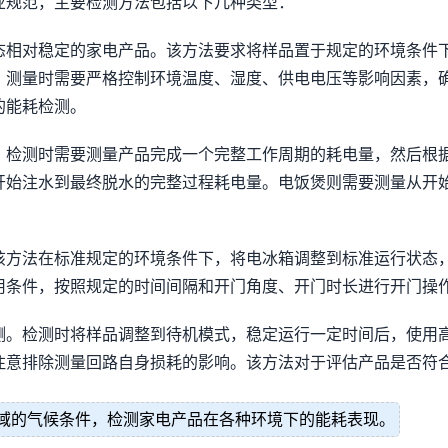
业规范，主要检测方法包括以下几种类型：
态相对稳定的家电产品。该方法要求将样品置于规定的环境条件
。测量时需要严格控制环境温度、湿度、供电电压等影响因素，
的能耗检测。
。检测时需要测量产品完成一个完整工作周期的耗电量，然后根
开始注水到最终脱水的完整过程耗电量。电饭煲则需要测量从开
该方法在标准规定的环境条件下，将电冰箱调整到标准运行状态，
用条件，按照规定的时间间隔和开门角度、开门时长进行开门操
测。检测时将样品调整到待机模式，稳定运行一定时间后，使用
注意排除测量回路自身损耗的影响。该方法对于评估产品是否符
域的气候条件，检测家电产品在各种环境下的能耗表现。