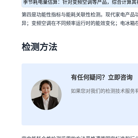
季节耗电量估算：针对变频空调等产品，综合计算其
第四是功能性指标与能耗关联性检测。现代家电产品
异；变频空调在不同频率运行时的能效变化；电冰箱
检测方法
有任何疑问？立即咨询
如果您对我们的检测技术服务