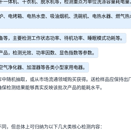
干一体机、干衣机、脱水机等，检测重点为单位洗涤容量耗电量
炉、电烤箱、电热水壶、吸油烟机、洗碗机、电热水器、燃气热
备等，主要检测工作状态功率、待机功率、睡眠模式功耗等。
明产品，检测光效、功率因数、显色指数等参数。
空气净化器、加湿器等各类小型家用电器。
库中随机抽取，或从市场流通领域购买获得。送检样品应保持出
确保检测结果能够真实反映该批次产品的能耗水平。
不同，但总体上可归纳为以下几大类核心检测内容：