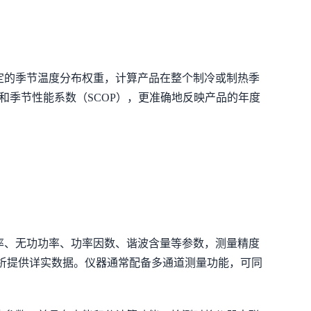
定的季节温度分布权重，计算产品在整个制冷或制热季
和季节性能系数（SCOP），更准确地反映产品的年度
率、无功功率、功率因数、谐波含量等参数，测量精度
分析提供详实数据。仪器通常配备多通道测量功能，可同