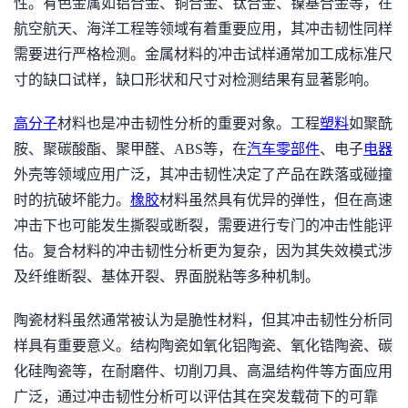
性。有色金属如铝合金、铜合金、钛合金、镍基合金等，在
航空航天、海洋工程等领域有着重要应用，其冲击韧性同样
需要进行严格检测。金属材料的冲击试样通常加工成标准尺
寸的缺口试样，缺口形状和尺寸对检测结果有显著影响。
高分子
材料也是冲击韧性分析的重要对象。工程
塑料
如聚酰
胺、聚碳酸酯、聚甲醛、ABS等，在
汽车零部件
、电子
电器
外壳等领域应用广泛，其冲击韧性决定了产品在跌落或碰撞
时的抗破坏能力。
橡胶
材料虽然具有优异的弹性，但在高速
冲击下也可能发生撕裂或断裂，需要进行专门的冲击性能评
估。复合材料的冲击韧性分析更为复杂，因为其失效模式涉
及纤维断裂、基体开裂、界面脱粘等多种机制。
陶瓷材料虽然通常被认为是脆性材料，但其冲击韧性分析同
样具有重要意义。结构陶瓷如氧化铝陶瓷、氧化锆陶瓷、碳
化硅陶瓷等，在耐磨件、切削刀具、高温结构件等方面应用
广泛，通过冲击韧性分析可以评估其在突发载荷下的可靠