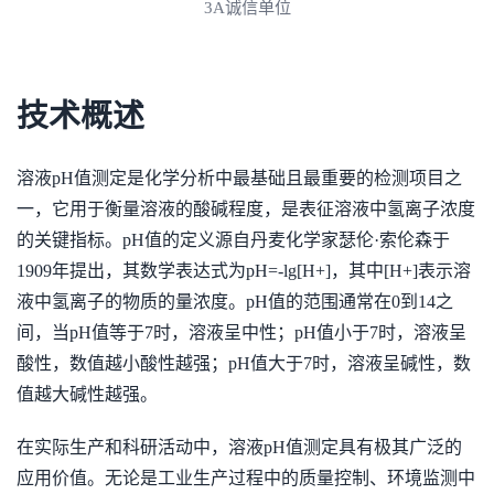
3A诚信单位
技术概述
溶液pH值测定是化学分析中最基础且最重要的检测项目之
一，它用于衡量溶液的酸碱程度，是表征溶液中氢离子浓度
的关键指标。pH值的定义源自丹麦化学家瑟伦·索伦森于
1909年提出，其数学表达式为pH=-lg[H+]，其中[H+]表示溶
液中氢离子的物质的量浓度。pH值的范围通常在0到14之
间，当pH值等于7时，溶液呈中性；pH值小于7时，溶液呈
酸性，数值越小酸性越强；pH值大于7时，溶液呈碱性，数
值越大碱性越强。
在实际生产和科研活动中，溶液pH值测定具有极其广泛的
应用价值。无论是工业生产过程中的质量控制、环境监测中