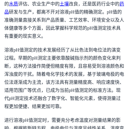
的
水质
评估、农业生产中的
土壤
改良，还是医药行业中的
药
品
研发与生产，都离不开对溶液pH值的精确测定。pH值的
准确测量直接关系到产品质量、工艺效率、环境安全以及人
体健康等多个方面，因此掌握科学规范的pH值测定技术具
有重要的现实意义。
溶液pH值测定的技术发展经历了从比色法到电位法的演变
过程。早期的pH测定主要依靠酸碱指示剂的颜色变化来判
断，这种方法操作简便但精度有限，且容易受到溶液颜色和
浑浊度的干扰。随着电化学技术的发展，基于玻璃电极的电
位法逐渐成为主流，该方法具有测量精度高、响应速度快、
适用范围广等优点，已成为当前pH值测定的标准方法。现
代pH测定技术还融合了数字化、智能化元素，使得测量过
程更加便捷、结果更加可靠。
进行溶液pH值测定时，需要充分考虑温度对测量结果的影
响。根据能斯特方程，电极电位与温度呈线性关系，温度变