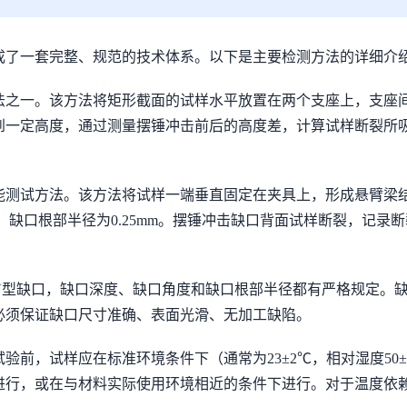
成了一套完整、规范的技术体系。以下是主要检测方法的详细介
之一。该方法将矩形截面的试样水平放置在两个支座上，支座间距
到一定高度，通过测量摆锤冲击前后的高度差，计算试样断裂所
能测试方法。该方法将试样一端垂直固定在夹具上，形成悬臂梁
mm，缺口根部半径为0.25mm。摆锤冲击缺口背面试样断裂，记
V型缺口，缺口深度、缺口角度和缺口根部半径都有严格规定。
必须保证缺口尺寸准确、表面光滑、无加工缺陷。
验前，试样应在标准环境条件下（通常为23±2℃，相对湿度50
下进行，或在与材料实际使用环境相近的条件下进行。对于温度依