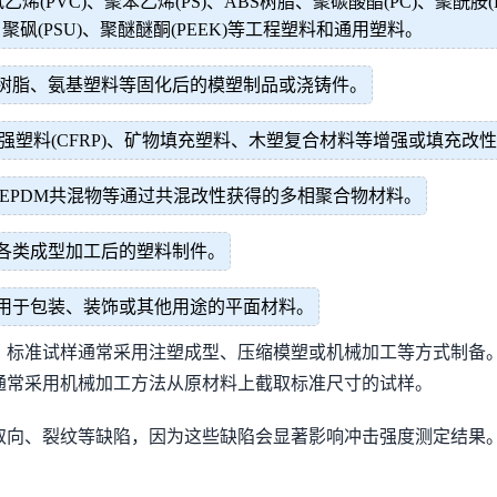
乙烯(PVC)、聚苯乙烯(PS)、ABS树脂、聚碳酸酯(PC)、聚酰
)、聚砜(PSU)、聚醚醚酮(PEEK)等工程塑料和通用塑料。
树脂、氨基塑料等固化后的模塑制品或浇铸件。
增强塑料(CFRP)、矿物填充塑料、木塑复合材料等增强或填充改
PP/EPDM共混物等通过共混改性获得的多相聚合物材料。
各类成型加工后的塑料制件。
用于包装、装饰或其他用途的平面材料。
。标准试样通常采用注塑成型、压缩模塑或机械加工等方式制备
通常采用机械加工方法从原材料上截取标准尺寸的试样。
取向、裂纹等缺陷，因为这些缺陷会显著影响冲击强度测定结果