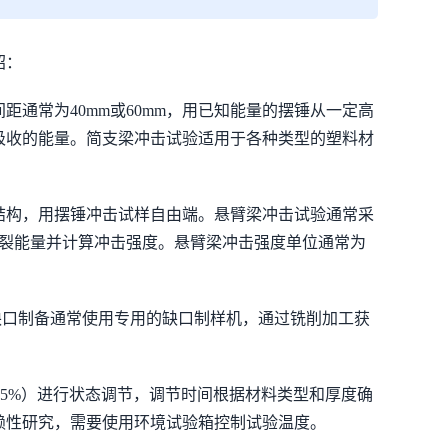
绍：
通常为40mm或60mm，用已知能量的摆锤从一定高
吸收的能量。简支梁冲击试验适用于各种类型的塑料材
结构，用摆锤冲击试样自由端。悬臂梁冲击试验通常采
录断裂能量并计算冲击强度。悬臂梁冲击强度单位通常为
缺口制备通常使用专用的缺口制样机，通过铣削加工获
±5%）进行状态调节，调节时间根据材料类型和厚度确
赖性研究，需要使用环境试验箱控制试验温度。