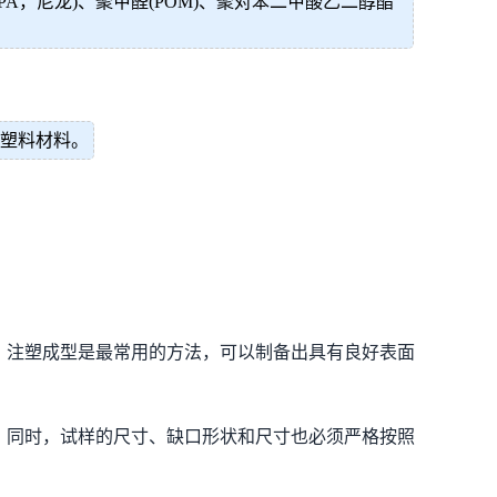
胺(PA，尼龙)、聚甲醛(POM)、聚对苯二甲酸乙二醇酯
性塑料材料。
。注塑成型是最常用的方法，可以制备出具有良好表面
。同时，试样的尺寸、缺口形状和尺寸也必须严格按照