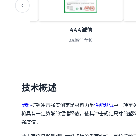
S认可
AAA诚信
室认可
3A诚信单位
技术概述
塑料
摆锤冲击强度测定是材料力学
性能测试
中一项至
将具有一定势能的摆锤释放，使其冲击规定尺寸的塑
强度值。