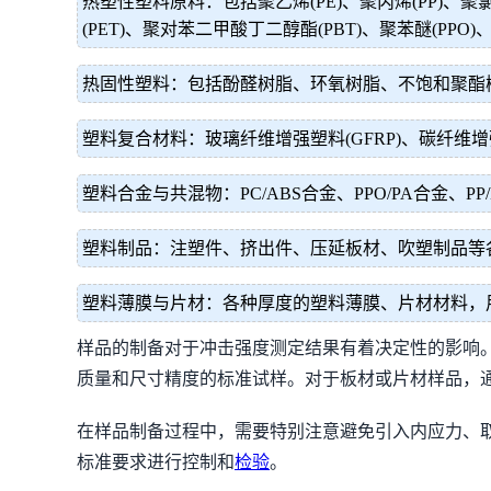
热塑性塑料原料：包括聚乙烯(PE)、聚丙烯(PP)、聚氯
(PET)、聚对苯二甲酸丁二醇酯(PBT)、聚苯醚(PPO
热固性塑料：包括酚醛树脂、环氧树脂、不饱和聚酯
塑料复合材料：玻璃纤维增强塑料(GFRP)、碳纤维
塑料合金与共混物：PC/ABS合金、PPO/PA合金、
塑料制品：注塑件、挤出件、压延板材、吹塑制品等
塑料薄膜与片材：各种厚度的塑料薄膜、片材材料，
样品的制备对于冲击强度测定结果有着决定性的影响
质量和尺寸精度的标准试样。对于板材或片材样品，
在样品制备过程中，需要特别注意避免引入内应力、
标准要求进行控制和
检验
。