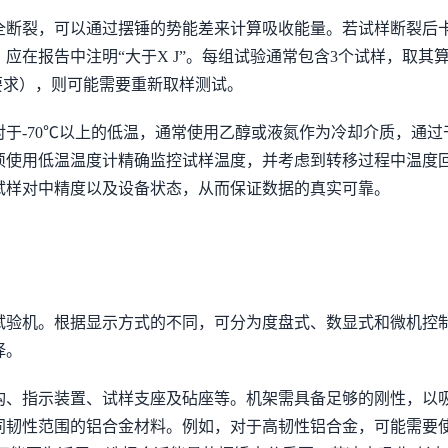
全断裂，可以通过摆锤的势能差来计算吸收能量。若试样断裂后
应在报告中注明“大于X J”。每组试验通常包含3个试样，取
要求），则可能需要重新取样测试。
于-70℃以上的低温，通常使用乙醇或液氮作为冷却介质，通过干
须使用低温温度计精确监控试样温度，并考虑到转移过程中温度
试样对中精度以及设备状态，从而保证数据的真实可靠。
试验机。根据显示方式的不同，可分为度盘式、数显式和微机控
择。
构、指示装置、试样支座及砧座等。机架需具备足够的刚性，以
韧性范围的铝合金材料。例如，对于高韧性铝合金，可能需要使用3