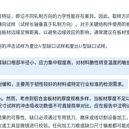
性特征，即沿不同轧制方向的力学性能存在差异。因此，取样方
横向试样（试样长轴垂直于轧制方向）。对于关键结构件使用的
离板材边缘足够距离，以避免边缘效应的影响，通常建议在板材
用的冲击试样为夏比V型缺口试样和夏比U型缺口试样。
其缺口根部半径小，应力集中程度高，对材料脆性转变温度的敏
对缓和，主要用于韧性较好的材料或特定行业标准的检测需求。
55mm。然而，考虑到铝合金板材的厚度规格多样，当板材厚度不足
不同尺寸试样的冲击吸收功数值不可直接简单对比，应在报告中注明
结果的可靠性。缺口必须通过专用铣刀、磨床或线切割设备加工
仪或工具显微镜进行校验。任何加工刀痕或缺口尺寸偏差都可能