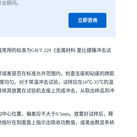
专业顾问。
立即咨询
的标准为GB/T 229《金属材料 夏比摆锤冲击试
零误差是否在标准允许范围内，检查支座和砧座的跨距
均匀。对于常温冲击试验，试样应在10℃-35℃的温
速将其放置在试验机支座上完成冲击，从取出样品到冲
心位置，偏差应不大于0.5mm。放置好试样后，释
动指针在刻度盘上指示出吸收功数值，或者由数显系统