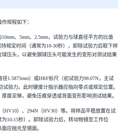
操作规程如下：
mm、5mm、2.5mm，试验力与球直径平方的比值
保持规定时间（通常为10-30秒），卸除试验力后取下样
金球压头，以避免钢球压头可能发生的变形对测试结果
.5875mm）或HRF标尺（初试验力98.07N，主试
加完初试验力。此时硬度计指示器应指向零点或规定位置。
，厚度足够，避免压痕穿透或背面变形影响测试结果。
HV10）、294N（HV30）等。将样品平稳放置在试
10-15秒）。卸除试验力后，转动物镜至工作位
表面应抛光至镜面。