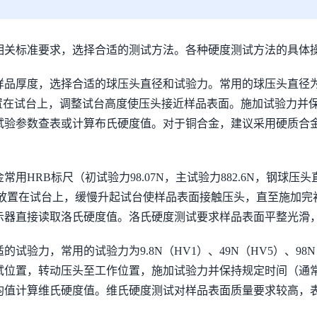
相关标准要求，选择合适的测试方法。各种硬度测试方法的具体
厚度，选择合适的球压头直径和试验力。常用的球压头直径为10
稳放置在试台上，调整试台高度使压头接近样品表面。施加试验力并
试验参数查表或计算布氏硬度值。对于铜合金，建议采用硬质合
B标尺（初试验力98.07N，主试验力882.6N，钢球压头直径1
将样品平稳放置在试台上，缓慢升起试台使样品表面接触压头，直至施
示器直接读取洛氏硬度值。洛氏硬度测试要求样品表面平整光滑
力，常用的试验力为9.8N（HV1）、49N（HV5）、98N（
位置，转动压头至工作位置，施加试验力并保持规定时间（通常为
均值计算维氏硬度值。维氏硬度测试对样品表面质量要求较高，