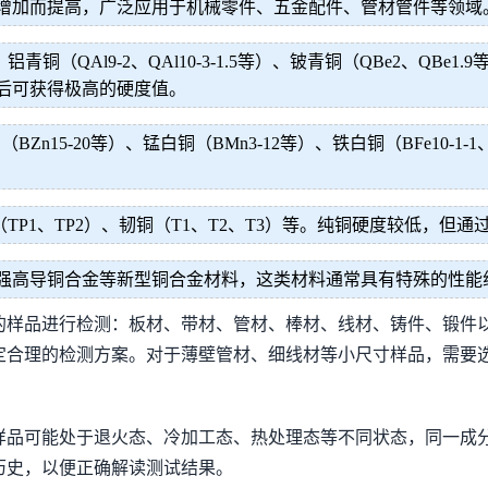
增加而提高，广泛应用于机械零件、五金配件、管材管件等领域
、铝青铜（QAl9-2、QAl10-3-1.5等）、铍青铜（QBe2、QBe
后可获得极高的硬度值。
n15-20等）、锰白铜（BMn3-12等）、铁白铜（BFe10-1-
TP1、TP2）、韧铜（T1、T2、T3）等。纯铜硬度较低，但
强高导铜合金等新型铜合金材料，这类材料通常具有特殊的性能
的样品进行检测：板材、带材、管材、棒材、线材、铸件、锻件
定合理的检测方案。对于薄壁管材、细线材等小尺寸样品，需要
样品可能处于退火态、冷加工态、热处理态等不同状态，同一成
历史，以便正确解读测试结果。