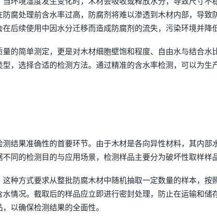
。当环境湿度发生变化时，木材会吸收或释放水分，导致尺寸不
在防腐处理前含水率过高，防腐剂将难以渗透到木材内部，导致
会在后续使用中因水分迁移而造成防腐剂的流失，污染环境并降
质量的简单测定，更是对木材细胞壁饱和程度、自由水与结合水
类型，选择合适的检测方法。通过精准的含水率检测，可以为生
。
检测结果准确性的首要环节。由于木材是各向异性材料，其内部
据不同的检测目的与应用场景，检测样品主要分为破坏性取样样
。这种方式要求从整批防腐木材中随机抽取一定数量的样本，按
含水情况。截取后的样品应立即进行密封处理，防止在运输和储
品，以确保检测结果的全面性。