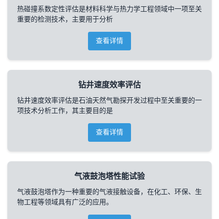
热碰撞系数定性评估是材料科学与热力学工程领域中一项至关
重要的检测技术，主要用于分析
查看详情
钻井速度效率评估
钻井速度效率评估是石油天然气勘探开发过程中至关重要的一
项技术分析工作，其主要目的是
查看详情
气液鼓泡塔性能试验
气液鼓泡塔作为一种重要的气液接触设备，在化工、环保、生
物工程等领域具有广泛的应用。