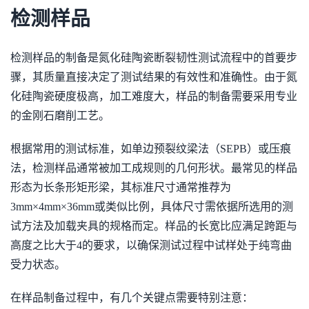
检测样品
检测样品的制备是氮化硅陶瓷断裂韧性测试流程中的首要步
骤，其质量直接决定了测试结果的有效性和准确性。由于氮
化硅陶瓷硬度极高，加工难度大，样品的制备需要采用专业
的金刚石磨削工艺。
根据常用的测试标准，如单边预裂纹梁法（SEPB）或压痕
法，检测样品通常被加工成规则的几何形状。最常见的样品
形态为长条形矩形梁，其标准尺寸通常推荐为
3mm×4mm×36mm或类似比例，具体尺寸需依据所选用的测
试方法及加载夹具的规格而定。样品的长宽比应满足跨距与
高度之比大于4的要求，以确保测试过程中试样处于纯弯曲
受力状态。
在样品制备过程中，有几个关键点需要特别注意：