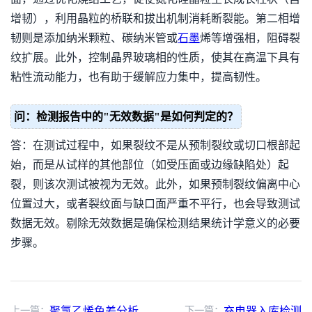
增韧），利用晶粒的桥联和拔出机制消耗断裂能。第二相增
韧则是添加纳米颗粒、碳纳米管或
石墨
烯等增强相，阻碍裂
纹扩展。此外，控制晶界玻璃相的性质，使其在高温下具有
粘性流动能力，也有助于缓解应力集中，提高韧性。
问：检测报告中的"无效数据"是如何判定的？
答：在测试过程中，如果裂纹不是从预制裂纹或切口根部起
始，而是从试样的其他部位（如受压面或边缘缺陷处）起
裂，则该次测试被视为无效。此外，如果预制裂纹偏离中心
位置过大，或者裂纹面与缺口面严重不平行，也会导致测试
数据无效。剔除无效数据是确保检测结果统计学意义的必要
步骤。
上一篇：
聚氯乙烯色差分析
下一篇：
充电器入库检测