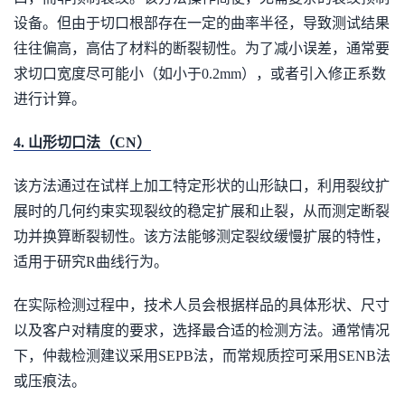
设备。但由于切口根部存在一定的曲率半径，导致测试结果
往往偏高，高估了材料的断裂韧性。为了减小误差，通常要
求切口宽度尽可能小（如小于0.2mm），或者引入修正系数
进行计算。
4. 山形切口法（CN）
该方法通过在试样上加工特定形状的山形缺口，利用裂纹扩
展时的几何约束实现裂纹的稳定扩展和止裂，从而测定断裂
功并换算断裂韧性。该方法能够测定裂纹缓慢扩展的特性，
适用于研究R曲线行为。
在实际检测过程中，技术人员会根据样品的具体形状、尺寸
以及客户对精度的要求，选择最合适的检测方法。通常情况
下，仲裁检测建议采用SEPB法，而常规质控可采用SENB法
或压痕法。