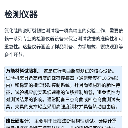
检测仪器
氮化硅陶瓷断裂韧性测试是一项高精度的实验工作，需要依
赖一系列专业的检测仪器设备来保证测试数据的准确性和可
重复性。这些仪器涵盖了样品制备、力学加载、裂纹观测等
多个环节。
万能材料试验机：
这是进行弯曲断裂测试的核心设备。
试验机需具备高精度的载荷传感器（通常精度在±0.5%以
内）和稳定的横梁移动控制系统。针对陶瓷材料的脆性特
征，试验机应能实现低速率的位移控制加载，避免惯性力
对测试结果的影响。通常配备三点弯曲或四点弯曲测试夹
具，夹具的支撑辊应采用高强度钢材并具备转动自由度。
维氏硬度计：
主要用于压痕法断裂韧性测试。硬度计需