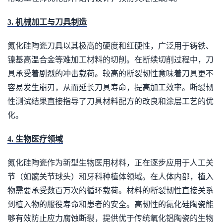
3. 机械加工与刀具制造
氮化硅陶瓷刀具以其极高的硬度和红硬性，广泛用于铸铁、
镍基高温合金等难加工材料的切削。在断续切削过程中，刀
具承受着剧烈的冲击载荷。较高的断裂韧性意味着刀具更不
容易发生崩刃，从而延长刀具寿命，提高加工效率。断裂韧
性测试结果直接指导了刀具材料配方的改良和涂层工艺的优
化。
4. 生物医疗领域
氮化硅陶瓷作为新型生物医用材料，正在逐步应用于人工关
节（如髋关节球头）和牙科种植体领域。在人体内部，植入
物需要承受数百万次的循环载荷。材料的断裂韧性直接关系
到植入物的服役寿命和患者的安全。高韧性的氮化硅陶瓷能
够有效防止应力腐蚀断裂，提供优于传统氧化铝陶瓷的生物