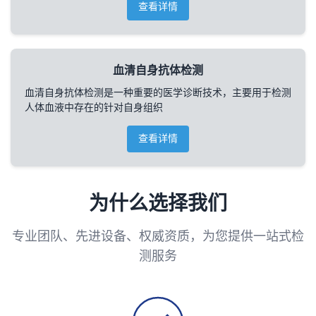
查看详情
血清自身抗体检测
血清自身抗体检测是一种重要的医学诊断技术，主要用于检测
人体血液中存在的针对自身组织
查看详情
为什么选择我们
专业团队、先进设备、权威资质，为您提供一站式检
测服务