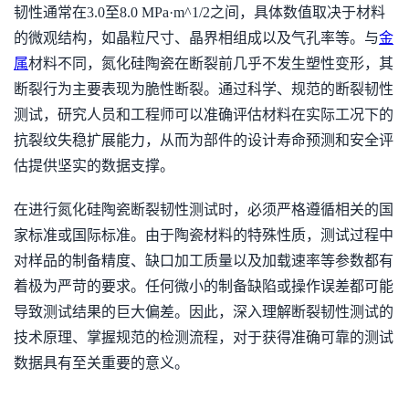
韧性通常在3.0至8.0 MPa·m^1/2之间，具体数值取决于材料
的微观结构，如晶粒尺寸、晶界相组成以及气孔率等。与
金
属
材料不同，氮化硅陶瓷在断裂前几乎不发生塑性变形，其
断裂行为主要表现为脆性断裂。通过科学、规范的断裂韧性
测试，研究人员和工程师可以准确评估材料在实际工况下的
抗裂纹失稳扩展能力，从而为部件的设计寿命预测和安全评
估提供坚实的数据支撑。
在进行氮化硅陶瓷断裂韧性测试时，必须严格遵循相关的国
家标准或国际标准。由于陶瓷材料的特殊性质，测试过程中
对样品的制备精度、缺口加工质量以及加载速率等参数都有
着极为严苛的要求。任何微小的制备缺陷或操作误差都可能
导致测试结果的巨大偏差。因此，深入理解断裂韧性测试的
技术原理、掌握规范的检测流程，对于获得准确可靠的测试
数据具有至关重要的意义。