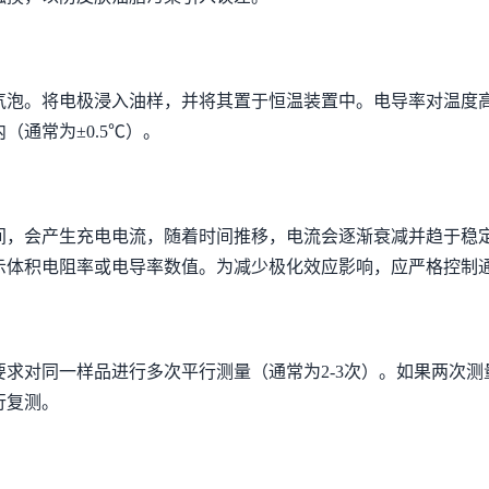
气泡。将电极浸入油样，并将其置于恒温装置中。电导率对温度高
通常为±0.5℃）。
间，会产生充电电流，随着时间推移，电流会逐渐衰减并趋于稳定
示体积电阻率或电导率数值。为减少极化效应影响，应严格控制
求对同一样品进行多次平行测量（通常为2-3次）。如果两次
行复测。