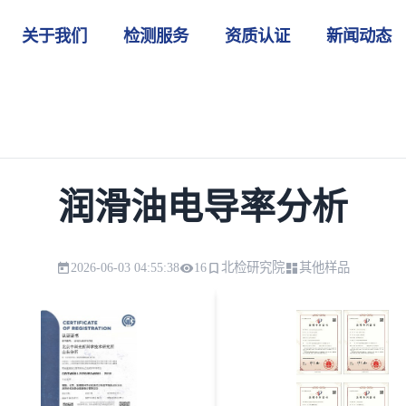
关于我们
检测服务
资质认证
新闻动态
润滑油电导率分析
2026-06-03 04:55:38
16
北检研究院
其他样品