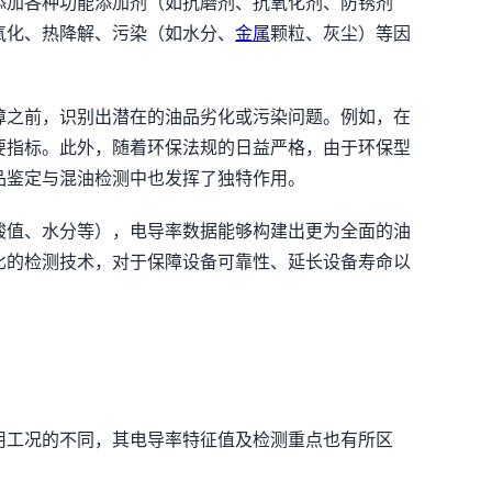
添加各种功能添加剂（如抗磨剂、抗氧化剂、防锈剂
氧化、热降解、污染（如水分、
金属
颗粒、灰尘）等因
障之前，识别出潜在的油品劣化或污染问题。例如，在
要指标。此外，随着环保法规的日益严格，由于环保型
品鉴定与混油检测中也发挥了独特作用。
酸值、水分等），电导率数据能够构建出更为全面的油
比的检测技术，对于保障设备可靠性、延长设备寿命以
用工况的不同，其电导率特征值及检测重点也有所区