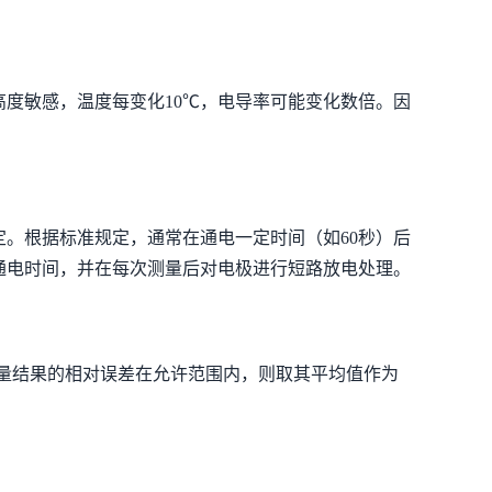
度敏感，温度每变化10℃，电导率可能变化数倍。因
。根据标准规定，通常在通电一定时间（如60秒）后
通电时间，并在每次测量后对电极进行短路放电处理。
测量结果的相对误差在允许范围内，则取其平均值作为