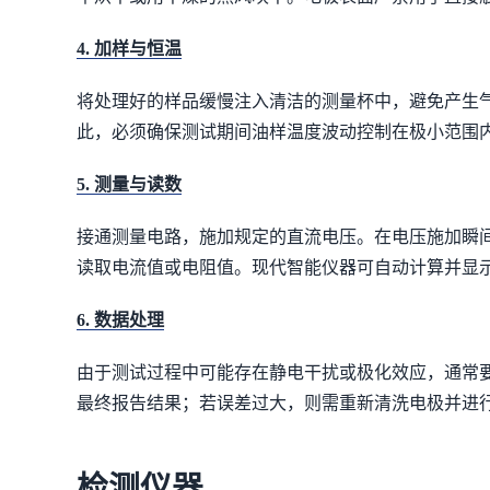
4. 加样与恒温
将处理好的样品缓慢注入清洁的测量杯中，避免产生
此，必须确保测试期间油样温度波动控制在极小范围内（
5. 测量与读数
接通测量电路，施加规定的直流电压。在电压施加瞬
读取电流值或电阻值。现代智能仪器可自动计算并显
6. 数据处理
由于测试过程中可能存在静电干扰或极化效应，通常要
最终报告结果；若误差过大，则需重新清洗电极并进
检测仪器