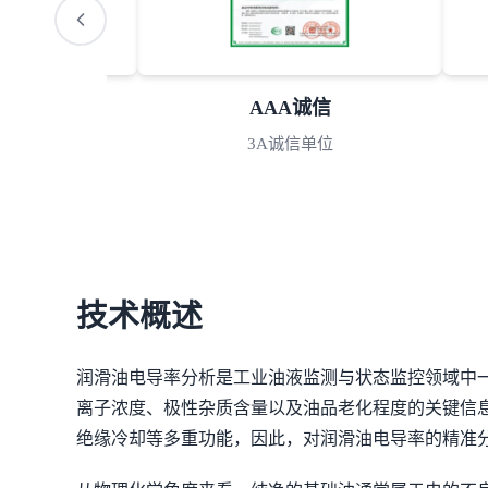
S认可
AAA诚信
室认可
3A诚信单位
技术概述
润滑油电导率分析是工业油液监测与状态监控领域中
离子浓度、极性杂质含量以及油品老化程度的关键信
绝缘冷却等多重功能，因此，对润滑油电导率的精准