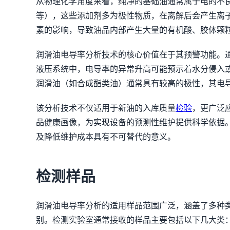
从物理化学角度来看，纯净的基础油通常属于电的不
等），这些添加剂多为极性物质，在离解后会产生离
素的影响，导致油品内部产生大量的有机酸、胶体颗
润滑油电导率分析技术的核心价值在于其预警功能。
液压系统中，电导率的异常升高可能预示着水分侵入
润滑油（如合成酯类油）通常具有较高的极性，其电
该分析技术不仅适用于新油的入库质量
检验
，更广泛
品健康画像，为实现设备的预测性维护提供科学依据
及降低维护成本具有不可替代的意义。
检测样品
润滑油电导率分析的适用样品范围广泛，涵盖了多种
别。检测实验室通常接收的样品主要包括以下几大类