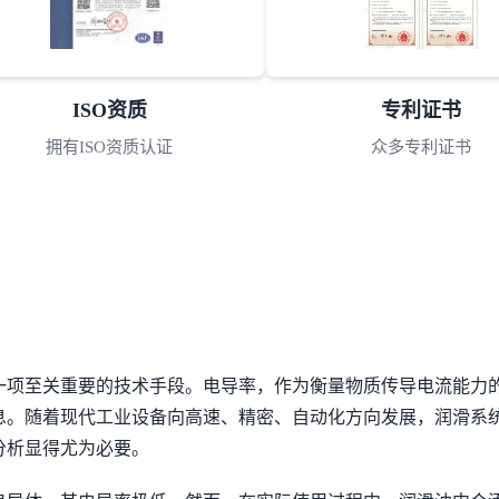
ISO资质
专利证书
拥有ISO资质认证
众多专利证书
一项至关重要的技术手段。电导率，作为衡量物质传导电流能力
息。随着现代工业设备向高速、精密、自动化方向发展，润滑系
分析显得尤为必要。