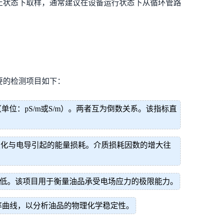
止状态下取样，通常建议在设备运行状态下从循环管路
要的检测项目如下：
位：pS/m或S/m）。两者互为倒数关系。该指标直
化与电导引起的能量损耗。介质损耗因数的增大往
低。该项目用于衡量油品承受电场应力的极限能力。
率曲线，以分析油品的物理化学稳定性。