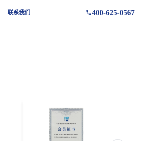
400-625-0567
联系我们