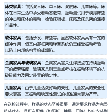
床类家具：
包括双人床、单人床、双层床、儿童床等。床
体在日常生活中承受着动态载荷，振动测试用于模拟床垫
的冲击和床体的晃动，
检验
床铺板、床尾及床头架的连接
可靠性。
软体家具：
包括沙发、床垫等。虽然软体家具具有一定的
缓冲作用，但其内部框架和弹簧系统仍需经受振动考验，
以防止内部结构异响或塌陷。
金属家具与玻璃家具：
金属家具需关注焊接点在持续振动
下的疲劳强度，玻璃家具则需重点考核在振动环境下的抗
破碎能力及固定装置的稳定性。
儿童家具：
由于儿童活泼好动的天性，儿童家具的安全性
要求更高，其振动和稳定性测试的标准通常更为严苛。
在送检过程中，样品的状态至关重要。通常要求样品为完整
组装状态，且所有配件（如隔板、抽屉、门等）均应安装到