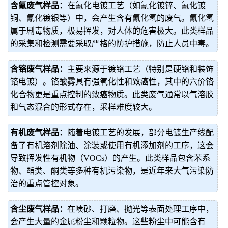
含氰废气样品：
在氰化电镀工艺（如氰化镀锌、氰化镀
铜、氰化镀银等）中，会产生含有氰化氢的废气。氰化氢
属于剧毒物质，极易挥发，对人体的危害极大。此类样品
的采集和检测需要采取严格的防护措施，防止人员中毒。
含铬废气样品：
主要来源于镀铬工艺（特别是硬铬和装饰
铬电镀）。铬酸雾具有强氧化性和致癌性，其中的六价铬
化合物更是重点控制的致癌物质。此类废气通常以气溶胶
和气态混合的形式存在，采样难度较大。
有机废气样品：
随着电镀工艺的发展，部分电镀生产线配
备了有机溶剂除油、涂装或使用有机添加剂的工序，这会
导致挥发性有机物（VOCs）的产生。此类样品包含苯系
物、酯类、酮类等多种有机污染物，是近年来大气污染防
治的重点管控对象。
含尘废气样品：
在喷砂、打磨、抛光等表面处理工序中，
会产生大量的金属粉尘和颗粒物。这些粉尘中可能含有