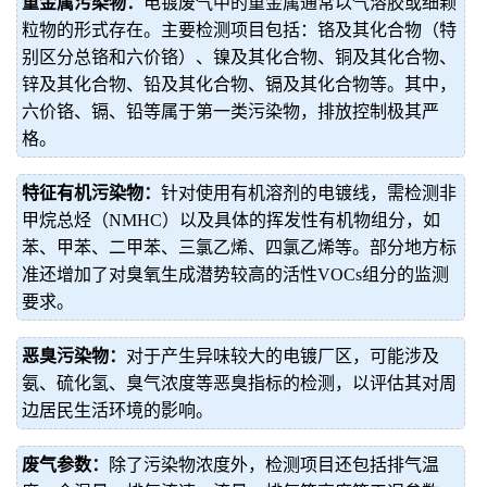
重金属污染物：
电镀废气中的重金属通常以气溶胶或细颗
粒物的形式存在。主要检测项目包括：铬及其化合物（特
别区分总铬和六价铬）、镍及其化合物、铜及其化合物、
锌及其化合物、铅及其化合物、镉及其化合物等。其中，
六价铬、镉、铅等属于第一类污染物，排放控制极其严
格。
特征有机污染物：
针对使用有机溶剂的电镀线，需检测非
甲烷总烃（NMHC）以及具体的挥发性有机物组分，如
苯、甲苯、二甲苯、三氯乙烯、四氯乙烯等。部分地方标
准还增加了对臭氧生成潜势较高的活性VOCs组分的监测
要求。
恶臭污染物：
对于产生异味较大的电镀厂区，可能涉及
氨、硫化氢、臭气浓度等恶臭指标的检测，以评估其对周
边居民生活环境的影响。
废气参数：
除了污染物浓度外，检测项目还包括排气温