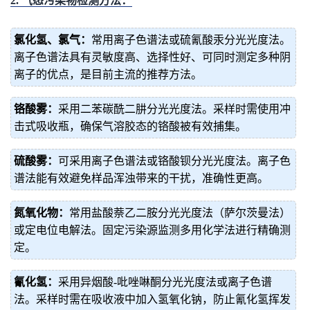
2. 气态污染物检测方法：
氯化氢、氯气：
常用离子色谱法或硫氰酸汞分光光度法。
离子色谱法具有灵敏度高、选择性好、可同时测定多种阴
离子的优点，是目前主流的推荐方法。
铬酸雾：
采用二苯碳酰二肼分光光度法。采样时需使用冲
击式吸收瓶，确保气溶胶态的铬酸被有效捕集。
硫酸雾：
可采用离子色谱法或铬酸钡分光光度法。离子色
谱法能有效避免样品浑浊带来的干扰，准确性更高。
氮氧化物：
常用盐酸萘乙二胺分光光度法（萨尔茨曼法）
或定电位电解法。固定污染源监测多用化学法进行精确测
定。
氰化氢：
采用异烟酸-吡唑啉酮分光光度法或离子色谱
法。采样时需在吸收液中加入氢氧化钠，防止氰化氢挥发