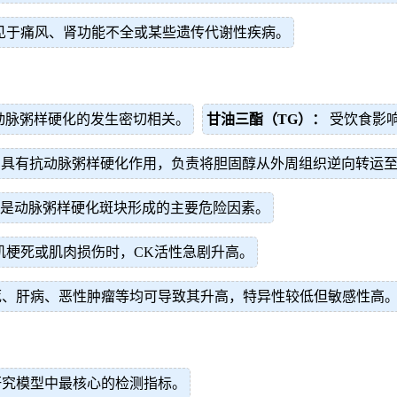
见于痛风、肾功能不全或某些遗传代谢性疾病。
动脉粥样硬化的发生密切相关。
甘油三酯（TG）：
受饮食影
，具有抗动脉粥样硬化作用，负责将胆固醇从外周组织逆向转运
，是动脉粥样硬化斑块形成的主要危险因素。
肌梗死或肌肉损伤时，CK活性急剧升高。
、肝病、恶性肿瘤等均可导致其升高，特异性较低但敏感性高
研究模型中最核心的检测指标。