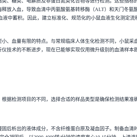
脂类、糖类、电解质及非蛋白氮类化合物等进行检测。这些指标
释放入血，导致血清中丙氨酸氨基转移酶（ALT）和天门冬氨酸
在血液中蓄积。因此，建立标准化、规范化的小鼠血液生化测定
型小、血量有限的特点。与常规临床人体生化检测不同，小鼠采
析仪技术的不断进步，现在已能够实现仅用微升级别的血清样本
。根据检测项目的不同，选择合适的样品类型是确保检测结果准
凝固后析出的液体成分，不含纤维蛋白原及凝血因子。制备血清