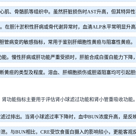
肌、骨骼肌等组织中。虽然肝脏损伤时AST升高，但其特异性不如
。在胆汁淤积性肝病或骨代谢异常时，血清ALP水平常明显升高
胆管病变的敏感指标，常用于鉴别肝细胞性黄疸与阻塞性黄疸。
能。慢性肝病或肝功能严重受损时，肝脏合成白蛋白能力下降，
断黄疸的类型及程度。溶血、肝细胞损伤或胆道阻塞均可引起胆
。肾功能指标主要用于评估肾小球滤过功能和肾小管重吸收功能
滤过排出。当肾小球滤过率下降时，血中BUN浓度升高，是反
泄。与BUN相比，CRE受饮食蛋白摄入的影响较小，更能客观