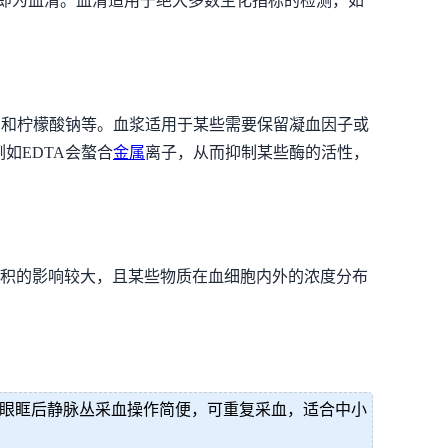
上清液即为血清。血清适用于绝大多数生化指标的检测，如
）和柠檬酸钠等。血浆适用于某些需要保留凝血因子或
如EDTA会螯合
金属
离子，从而抑制某些酶的活性，
压积的影响较大，且某些物质在血细胞内外的浓度分布
眼眶后静脉丛采血操作简便，可重复采血，适合中小