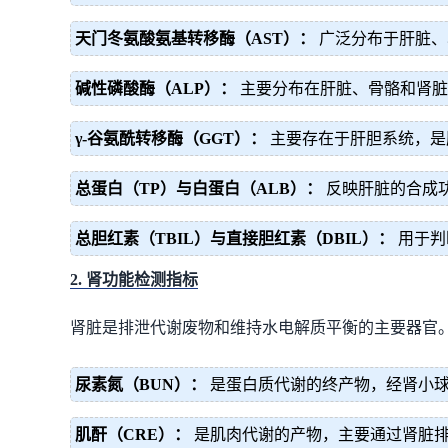
天门冬氨酸氨基转移酶（AST）：
广泛分布于肝脏、心
碱性磷酸酶（ALP）：
主要分布在肝脏、骨骼和肾脏
γ-谷氨酰转移酶（GGT）：
主要存在于肝胆系统，是
总蛋白（TP）与白蛋白（ALB）：
反映肝脏的合成功
总胆红素（TBIL）与直接胆红素（DBIL）：
用于判
2. 肾功能检测指标
肾脏是排泄代谢废物和维持水电解质平衡的主要器官
尿素氮（BUN）：
是蛋白质代谢的终产物，经肾小球
肌酐（CRE）：
是肌肉代谢的产物，主要通过肾脏排