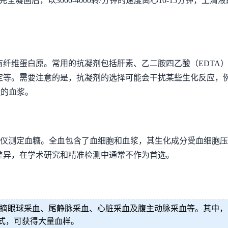
全凝固后，以3000-4000转/分钟的速度离心10-15分钟，
纤维蛋白原。常用的抗凝剂包括肝素、乙二胺四乙酸（EDTA
等。需要注意的是，抗凝剂的选择可能会干扰某些生化反应，例
凝的血浆。
糖仪测定血糖。全血包含了血细胞和血浆，其生化成分受血细胞
差异，在学术研究和精准检测中通常不作为首选。
摘眼球采血、尾静脉采血、心脏采血及腹主动脉采血等。其中，
式，可获得大量血样。