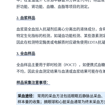
中，在室温或37℃水浴中静置30分钟至1小时，待血液完
肝功能、肾功能、血糖、血脂等项目的测定。
2. 血浆样品
血浆是全血加入抗凝剂后离心分离出的液体成分，含有
特定生化指标的检测，如凝血功能检测、某些激素测定
因此在检测特定酶类或电解质时应避免使用EDTA抗
3. 全血样品
全血样品主要用于即时检测（POCT），如便携式血
不均，因此全血测定结果与血清或血浆结果可能存在
样品采集注意事项：
采血途径：
常用的采血方法包括眼眶后静脉丛采血、
样本量的收集；摘眼球和心脏采血通常为终末采血方