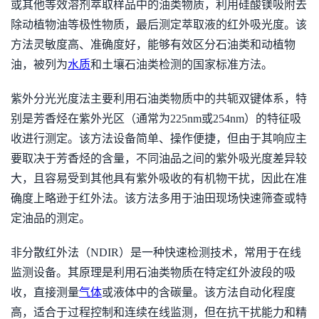
或其他等效溶剂萃取样品中的油类物质，利用硅酸镁吸附去
除动植物油等极性物质，最后测定萃取液的红外吸光度。该
方法灵敏度高、准确度好，能够有效区分石油类和动植物
油，被列为
水质
和土壤石油类检测的国家标准方法。
紫外分光光度法主要利用石油类物质中的共轭双键体系，特
别是芳香烃在紫外光区（通常为225nm或254nm）的特征吸
收进行测定。该方法设备简单、操作便捷，但由于其响应主
要取决于芳香烃的含量，不同油品之间的紫外吸光度差异较
大，且容易受到其他具有紫外吸收的有机物干扰，因此在准
确度上略逊于红外法。该方法多用于油田现场快速筛查或特
定油品的测定。
非分散红外法（NDIR）是一种快速检测技术，常用于在线
监测设备。其原理是利用石油类物质在特定红外波段的吸
收，直接测量
气体
或液体中的含碳量。该方法自动化程度
高，适合于过程控制和连续在线监测，但在抗干扰能力和精