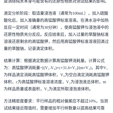
是消除纯水本身可能含有的还原性物质对测试结果的影响。
滴定分析阶段：取适量浸泡液（通常为100mL），加入硫酸
酸化后，加入准确量的高锰酸钾标准溶液。在沸水浴中加热
反应一定时间（通常为30分钟），使高锰酸钾与浸泡液中的
还原性物质充分反应。反应结束后，加入过量的草酸钠标准
溶液还原剩余的高锰酸钾，然后用高锰酸钾标准溶液回滴过
量的草酸钠，记录滴定体积。
结果计算：根据滴定数据计算高锰酸钾消耗量。计算公式
为：高锰酸钾消耗量=[(V₁-V₀)×c×31.6×V₂]/(m×V₃)，其中V₁
为样品滴定消耗高锰酸钾体积，V₀为空白滴定消耗高锰酸钾
体积，c为高锰酸钾标准溶液浓度，V₂为浸泡液总体积，m
为样品质量或表面积，V₃为滴定所取浸泡液体积。
方法精密度要求：平行样品的相对偏差应不超过10%，当测
试结果接近限值时，需要增加平行样数量以提高结果可靠