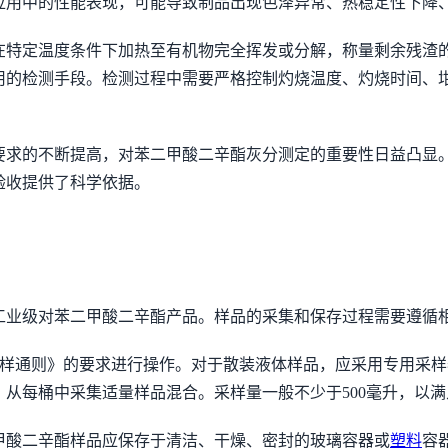
应用中的性能表现，可能导致制品出现色泽异常、热稳定性下降
在特定温度条件下加热至有机物完全挥发或分解，称量剩余残渣
用的检测手段。检测过程中需要严格控制灼烧温度、灼烧时间、
要求的不断提高，对苯二甲酸二辛酯灰分测定的重要性日益凸显
验收提供了科学依据。
工业级对苯二甲酸二辛酯产品。样品的采集和保存过程需要遵循
产品采样通则》的要求进行操作。对于散装液体样品，应采用专用
从每桶中采集适量样品混合。采样量一般不少于500毫升，以
甲酸二辛酯样品应保存于清洁、干燥、密封的玻璃容器或
塑料
容