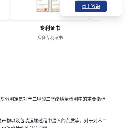
点击咨询
ISO资质
专
拥有ISO资质认证
众多
。灰分测定是对苯二甲酸二辛酯质量检测中的重要指标
蚀产物以及包装运输过程中混入的杂质等。对于对苯二