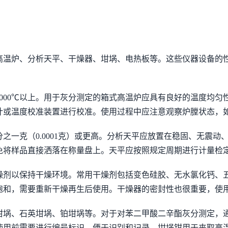
高温炉、分析天平、干燥器、坩埚、电热板等。这些仪器设备的
000℃以上。用于灰分测定的箱式高温炉应具有良好的温度均匀
计或温度校准装置进行校准。使用过程中应注意观察炉膛状态，
之一克（0.0001克）或更高。分析天平应放置在稳固、无震
免将样品直接洒落在称量盘上。天平应按照规定周期进行计量检
燥剂以保持干燥环境。常用干燥剂包括变色硅胶、无水氯化钙、
饱和，需要重新干燥再生后使用。干燥器的密封性也很重要，使
坩埚、石英坩埚、铂坩埚等。对于对苯二甲酸二辛酯灰分测定，
在使用前需要进行编号标识，便于识别和记录。坩埚钳用于夹取高