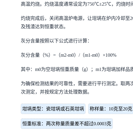
高温灼烧。灼烧温度通常设定为750℃±25℃，灼烧
灼烧完成后，关闭高温炉电源，让坩埚在炉内冷却至2
及残渣达到恒重状态。
灰分含量按照以下公式进行计算：
灰分含量（%）=（m2-m0）/（m1-m0）×100%
其中：m0为空坩埚恒重质量（g）；m1为坩埚加样品
为确保检测结果的可靠性，需要进行平行测定。取两次
次测定，并按规定方法处理数据。
坩埚类型：瓷坩埚或石英坩埚
称样量：10克至20克
恒重标准：两次称量质量差不超过0.0003克