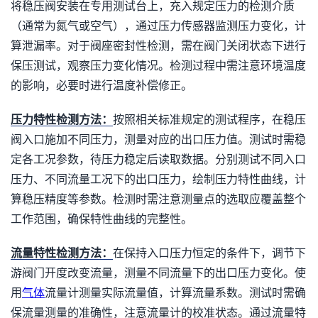
将稳压阀安装在专用测试台上，充入规定压力的检测介质
（通常为氮气或空气），通过压力传感器监测压力变化，计
算泄漏率。对于阀座密封性检测，需在阀门关闭状态下进行
保压测试，观察压力变化情况。检测过程中需注意环境温度
的影响，必要时进行温度补偿修正。
压力特性检测方法：
按照相关标准规定的测试程序，在稳压
阀入口施加不同压力，测量对应的出口压力值。测试时需稳
定各工况参数，待压力稳定后读取数据。分别测试不同入口
压力、不同流量工况下的出口压力，绘制压力特性曲线，计
算稳压精度等参数。检测时需注意测量点的选取应覆盖整个
工作范围，确保特性曲线的完整性。
流量特性检测方法：
在保持入口压力恒定的条件下，调节下
游阀门开度改变流量，测量不同流量下的出口压力变化。使
用
气体
流量计测量实际流量值，计算流量系数。测试时需确
保流量测量的准确性，注意流量计的校准状态。通过流量特