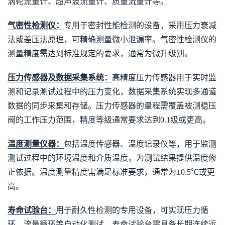
涡轮流量计、超声波流量计、质量流量计等。
气密性检测仪：
专用于密封性能检测的设备，采用压力衰减
法或差压法原理，可精确测量微小泄漏率。气密性检测仪的
测量精度需达到标准规定的要求，通常为微升级别。
压力传感器及数据采集系统：
高精度压力传感器用于实时监
测和记录测试过程中的压力变化，数据采集系统实现多通道
数据的同步采集和存储。压力传感器的量程需覆盖被测稳压
阀的工作压力范围，精度等级通常要求达到0.1级或更高。
温度测量仪器：
包括温度传感器、温度记录仪等，用于监测
测试过程中的环境温度和介质温度，为测试结果提供温度修
正依据。温度测量精度需满足标准要求，通常为±0.5℃或更
高。
寿命试验台：
用于耐久性检测的专用设备，可实现压力循
环、流量循环等自动化测试。寿命试验台需具备长期连续运