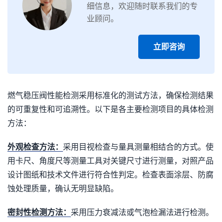
细信息，欢迎随时联系我们的专
业顾问。
立即咨询
燃气稳压阀性能检测采用标准化的测试方法，确保检测结果
的可重复性和可追溯性。以下是各主要检测项目的具体检测
方法：
外观检查方法：
采用目视检查与量具测量相结合的方式。使
用卡尺、角度尺等测量工具对关键尺寸进行测量，对照产品
设计图纸和技术文件进行符合性判定。检查表面涂层、防腐
蚀处理质量，确认无明显缺陷。
密封性检测方法：
采用压力衰减法或气泡检漏法进行检测。