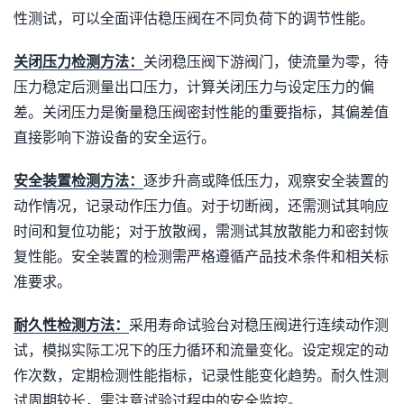
性测试，可以全面评估稳压阀在不同负荷下的调节性能。
关闭压力检测方法：
关闭稳压阀下游阀门，使流量为零，待
压力稳定后测量出口压力，计算关闭压力与设定压力的偏
差。关闭压力是衡量稳压阀密封性能的重要指标，其偏差值
直接影响下游设备的安全运行。
安全装置检测方法：
逐步升高或降低压力，观察安全装置的
动作情况，记录动作压力值。对于切断阀，还需测试其响应
时间和复位功能；对于放散阀，需测试其放散能力和密封恢
复性能。安全装置的检测需严格遵循产品技术条件和相关标
准要求。
耐久性检测方法：
采用寿命试验台对稳压阀进行连续动作测
试，模拟实际工况下的压力循环和流量变化。设定规定的动
作次数，定期检测性能指标，记录性能变化趋势。耐久性测
试周期较长，需注意试验过程中的安全监控。