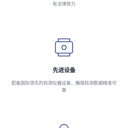
有法律效力
先进设备
配备国际领先的检测仪器设备，确保检测数据精准可
靠