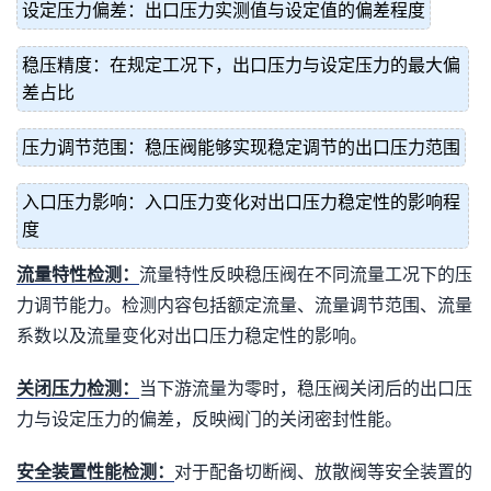
设定压力偏差：出口压力实测值与设定值的偏差程度
稳压精度：在规定工况下，出口压力与设定压力的最大偏
差占比
压力调节范围：稳压阀能够实现稳定调节的出口压力范围
入口压力影响：入口压力变化对出口压力稳定性的影响程
度
流量特性检测：
流量特性反映稳压阀在不同流量工况下的压
力调节能力。检测内容包括额定流量、流量调节范围、流量
系数以及流量变化对出口压力稳定性的影响。
关闭压力检测：
当下游流量为零时，稳压阀关闭后的出口压
力与设定压力的偏差，反映阀门的关闭密封性能。
安全装置性能检测：
对于配备切断阀、放散阀等安全装置的