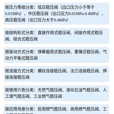
按压力等级分类：低压稳压阀（出口压力小于等于
0.01MPa）、中压稳压阀（出口压力0.01MPa-0.4MPa）、
高压稳压阀（出口压力大于0.4MPa）
按结构形式分类：直接作用式稳压阀、间接作用式稳压
阀、组合式稳压阀
按驱动方式分类：弹簧载荷式稳压阀、重锤式稳压阀、气
动力平衡式稳压阀
按连接方式分类：螺纹连接稳压阀、法兰连接稳压阀、焊
接连接稳压阀
按使用介质分类：天然气稳压阀、液化石油气稳压阀、人
工煤气稳压阀、工业燃气稳压阀
按应用场景分类：民用燃气稳压阀、商用燃气稳压阀、工