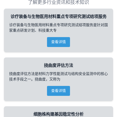
了解更多行业资讯和技术知识
诊疗装备与生物医用材料重点专项研究测试结项服务
诊疗装备与生物医用材料重点专项研究测试结项服务是针对国
家重点研发计划、科技重大专
查看详情
挠曲度评估方法
挠曲度评估方法是材料力学性能测试与结构安全监测中的核心
技术手段之一。挠曲度，又称为
查看详情
细胞株构建基因稳定性分析