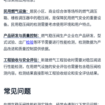
考虑实际应用场景。
民用燃气设施：
居民小区、商业综合体等场所的燃气调压
箱、楼栋调压器中的稳压阀，是保障民用燃气安全的重要设
备。民用稳压阀的检测需要考虑使用环境和用户特点。
产品研发与质量控制：
燃气稳压阀生产企业在产品研发、型
式试验、出厂
检验
等环节需要进行性能检测，检测数据为产
品改进和质量控制提供依据。
工程验收与安全评估：
新建燃气工程验收时需要对稳压阀进
行性能检测，在用燃气设施的安全评估也需要包含稳压阀检
测内容。检测结果直接影响工程验收结论和安全评估结果。
常见问题
在燃气稳压阀性能检测实践中，经常会遇到以下常见问题：