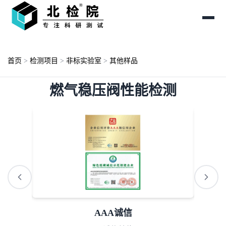
首页
>
检测项目
>
非标实验室
>
其他样品
燃气稳压阀性能检测
AAA诚信