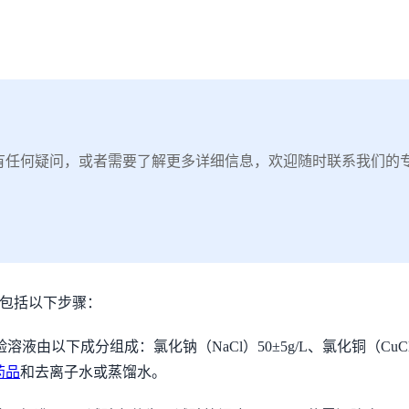
有任何疑问，或者需要了解更多详细信息，欢迎随时联系我们的
要包括以下步骤：
下成分组成：氯化钠（NaCl）50±5g/L、氯化铜（CuCl2·2H2O
药品
和去离子水或蒸馏水。