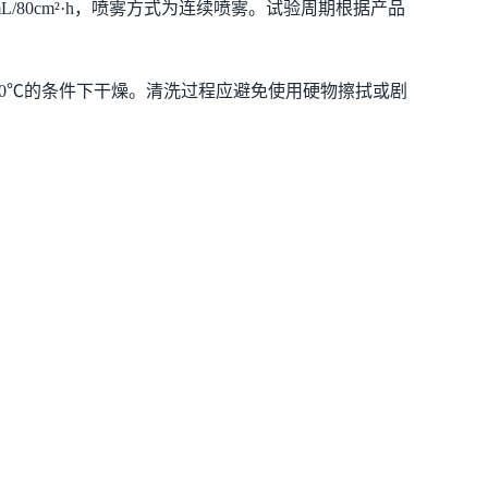
/80cm²·h，喷雾方式为连续喷雾。试验周期根据产品
0℃的条件下干燥。清洗过程应避免使用硬物擦拭或剧