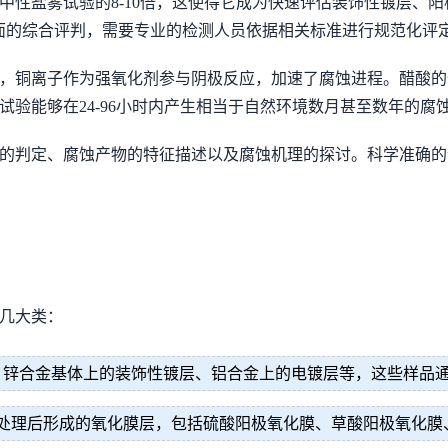
中性盐雾试验的8-10倍，这使得它成为快速评估装饰性镀层、阳
面的综合评判，需要专业的检测人员依据相关标准进行规范化评
，铜离子作为强氧化剂参与阴极反应，加速了腐蚀进程。醋酸的作用是
试验能够在24-96小时内产生相当于自然环境数月甚至数年的腐
级的判定、腐蚀产物的特征描述以及腐蚀机理的探讨。科学准确
下几大类：
、锌合金基体上的装饰性镀层、铝合金上的电镀层等，这些样品通
处理后形成的氧化膜层，包括硫酸阳极氧化膜、草酸阳极氧化膜