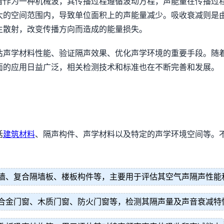
音作为一种机械波，其传播过程遵循波动方程，声能量在传播过
大的空间范围内，导致单位面积上的声能量减少。吸收衰减则是
生散射，改变传播方向而造成的能量损失。
估声学材料性能、验证隔声效果、优化声学环境的重要手段。随
面的应用日益广泛，相关检测技术和标准也在不断完善和发展。
括
建筑材料
、隔声构件、声学材料以及特定的声学环境空间等。
墙、复合隔墙板、楼板构件等，主要用于评估其空气声隔声性能
合金门窗、木质门窗、防火门窗等，检测其隔声量及声音衰减特