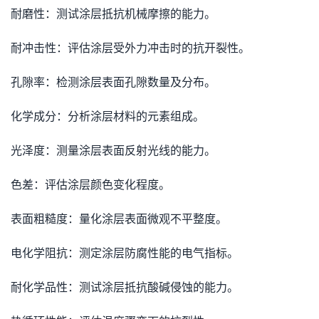
耐磨性：测试涂层抵抗机械摩擦的能力。
耐冲击性：评估涂层受外力冲击时的抗开裂性。
孔隙率：检测涂层表面孔隙数量及分布。
化学成分：分析涂层材料的元素组成。
光泽度：测量涂层表面反射光线的能力。
色差：评估涂层颜色变化程度。
表面粗糙度：量化涂层表面微观不平整度。
电化学阻抗：测定涂层防腐性能的电气指标。
耐化学品性：测试涂层抵抗酸碱侵蚀的能力。