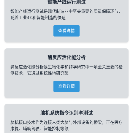
智能产线运行测试
智能产线运行测试是现代制造业中至关重要的质量保障环节，
随着工业4.0和智能制造的快速
查看详情
酶反应活化能分析
酶反应活化能分析是生物化学和酶学研究中一项至关重要的检
测技术，它通过系统性地研究酶
查看详情
脑机系统指令识别率测试
脑机接口技术作为连接人类大脑与外部设备的桥梁，正在医疗
康复、辅助驾驶、智能控制等领