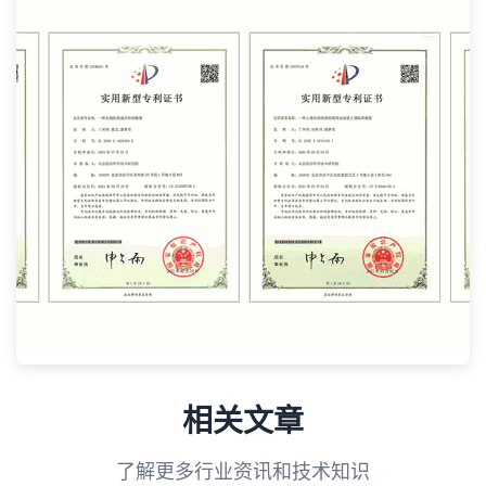
相关文章
了解更多行业资讯和技术知识