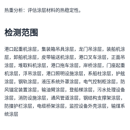
热重分析：评估涂层材料的热稳定性。
检测范围
港口起重机涂层，集装箱吊具涂层，龙门吊涂层，装船机涂
层，卸船机涂层，皮带输送机涂层，港口叉车涂层，正面吊
涂层，堆取料机涂层，港口拖车涂层，岸桥涂层，门座起重
机涂层，浮吊涂层，港口照明设施涂层，系船柱涂层，护舷
涂层，钢轨涂层，液压系统外罩涂层，电气控制柜涂层，防
风锚定装置涂层，输油臂涂层，登船梯涂层，污水处理设备
涂层，消防设施涂层，通风管道涂层，钢结构支撑架涂层，
防撞护栏涂层，电缆桥架涂层，监控设备外壳涂层，输煤系
统涂层