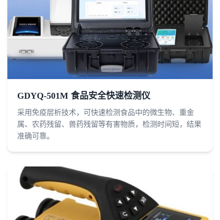
GDYQ-501M 食品安全快速检测仪
采用免疫层析技术，可快速检测食品中的微生物、重金
属、农药残留、兽药残留等有害物质，检测时间短，结果
准确可靠。