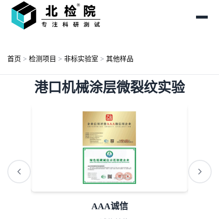
首页
>
检测项目
>
非标实验室
>
其他样品
港口机械涂层微裂纹实验
AAA诚信