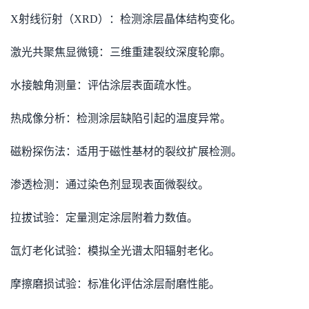
X射线衍射（XRD）：检测涂层晶体结构变化。
激光共聚焦显微镜：三维重建裂纹深度轮廓。
水接触角测量：评估涂层表面疏水性。
热成像分析：检测涂层缺陷引起的温度异常。
磁粉探伤法：适用于磁性基材的裂纹扩展检测。
渗透检测：通过染色剂显现表面微裂纹。
拉拔试验：定量测定涂层附着力数值。
氙灯老化试验：模拟全光谱太阳辐射老化。
摩擦磨损试验：标准化评估涂层耐磨性能。