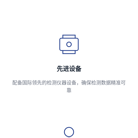
先进设备
配备国际领先的检测仪器设备，确保检测数据精准可
靠