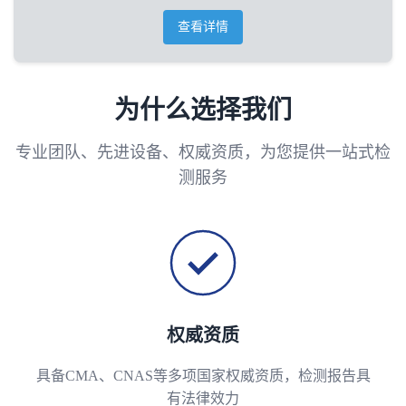
查看详情
为什么选择我们
专业团队、先进设备、权威资质，为您提供一站式检
测服务
权威资质
具备CMA、CNAS等多项国家权威资质，检测报告具
有法律效力