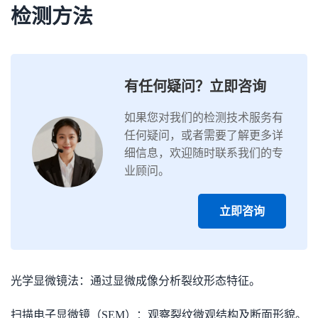
检测方法
有任何疑问？立即咨询
如果您对我们的检测技术服务有
任何疑问，或者需要了解更多详
细信息，欢迎随时联系我们的专
业顾问。
立即咨询
光学显微镜法：通过显微成像分析裂纹形态特征。
扫描电子显微镜（SEM）：观察裂纹微观结构及断面形貌。